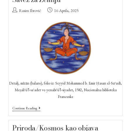
Rasim Ibrović
16 Aprila, 2025
Detalj, mīzān (balans), folio iz: Seyyid Mohammed b. Emir Ḥasan el-Suʿudî,
Meṭaliʿü’l-saʿadet ve-yenabiʿü’l-siyadet, 1582, Nacionalna biblioteka
Francuske
Continue Reading
Priroda/Kosmos kao objava