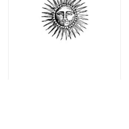
Continue Reading
S onu stranu isključive i
uskogrudne ekoteologije
Rasim Ibrović
9 Decembra, 2024