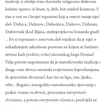
tradiciji, u okrilju stare slavenske religiozno-duhovne
baštine upravo će hrast, tj. dub, biti simbol kosmosa. S
tim u vezi su i brojni toponimi koji u osnovi imaju riječ
dub
: Dubica, Dubrave, Duboštica, Dubovo, Dubrani,
Dubrovnik (kod Ilijaša, srednjovjekovni bosanski grad)
… Svi ti toponimi s osnovom
dub
svjedoče da je riječ o
nekadašnjem sakralnom prostoru na kojem se baštinio
1
žrtveni kult (
trebišće
;
treba
) slavenskog boga Peruna
.
Valja pritom napomenuti da je staroslavenska tradicija i
druge vrste drveća smatrala svojevrsnim hijerofanijama
2
ili sjenovitim drvećem
, kao što su lipe, tise, ljeske,
vrbe… Bogata i mnogolika staroslavenska vjerovanja i
prakse vezane za drveće, procesima
interpretatio
christiana
, a potom
interpretatio islamica
, preživjela su