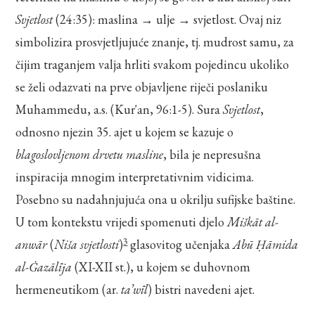
Svjetlost
(24:35): maslina → ulje → svjetlost. Ovaj niz
simbolizira prosvjetljujuće znanje, tj. mudrost samu, za
čijim traganjem valja hrliti svakom pojedincu ukoliko
se želi odazvati na prve objavljene riječi poslaniku
Muhammedu, a.s. (Kur'an, 96:1-5). Sura
Svjetlost
,
odnosno njezin 35. ajet u kojem se kazuje o
blagoslovljenom drvetu masline
, bila je nepresušna
inspiracija mnogim interpretativnim vidicima.
Posebno su nadahnjujuća ona u okrilju sufijske baštine.
U tom kontekstu vrijedi spomenuti djelo
Miškāt al-
3
anwār
(
Niša svjetlosti
)
glasovitog učenjaka
Abū Ḥāmida
al-Ġazālīja
(XI-XII st.), u kojem se duhovnom
hermeneutikom (ar.
ta’wīl
) bistri navedeni ajet.