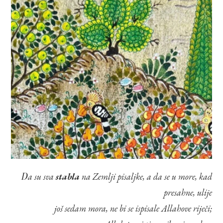
Da su sva
stabla
na Zemlji pisaljke, a da se u more, kad
presahne, ulije
još sedam mora, ne bi se ispisale Allahove riječi;