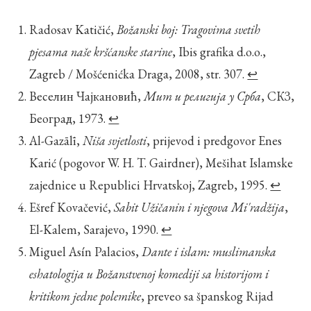
Radosav Katičić,
Božanski boj: Tragovima svetih
pjesama naše kršćanske starine
, Ibis grafika d.o.o.,
Zagreb / Mošćenićka Draga, 2008, str. 307.
↩︎
Веселин Чајкановић,
Мит и религија у Срба
, СКЗ,
Београд, 1973.
↩︎
Al-Gazālī,
Niša svjetlosti
, prijevod i predgovor Enes
Karić (pogovor W. H. T. Gairdner), Mešihat Islamske
zajednice u Republici Hrvatskoj, Zagreb, 1995.
↩︎
Ešref Kovačević,
Sabit Užičanin i njegova Mi'radžija
,
El-Kalem, Sarajevo, 1990.
↩︎
Miguel Asín Palacios,
Dante i islam: muslimanska
eshatologija u Božanstvenoj komediji sa historijom i
kritikom jedne polemike
, preveo sa španskog Rijad