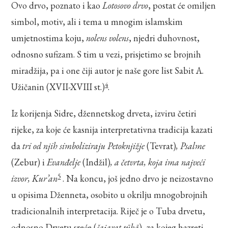
Ovo drvo, poznato i kao
Lotosovo drvo
, postat će omiljen
simbol, motiv, ali i tema u mnogim islamskim
umjetnostima koju,
nolens volens
, njedri duhovnost,
odnosno sufizam. S tim u vezi, prisjetimo se brojnih
miradžija, pa i one čiji autor je naše gore list Sabit A.
4
Užičanin (XVII-XVIII st.)
.
Iz korijenja Sidre, džennetskog drveta, izviru četiri
rijeke, za koje će kasnija interpretativna tradicija kazati
da
tri od njih simboliziraju Petoknjižje
(Tevrat)
, Psalme
(Zebur) i
Evanđelje
(Indžil)
, a četvrta, koja ima najveći
5
izvor, Kur’an
. Na koncu, još jedno drvo je neizostavno
u opisima Dženneta, osobito u okrilju mnogobrojnih
tradicionalnih interpretacija. Riječ je o Tuba drvetu,
odnosno Drvetu sreće (
šajarat ṭūbā
), za kojeg hazreti