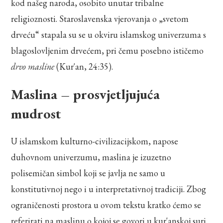
kod našeg naroda, osobito unutar tribalne
religioznosti. Staroslavenska vjerovanja o „svetom
drveću“ stapala su se u okviru islamskog univerzuma s
blagoslovljenim drvećem, pri čemu posebno ističemo
drvo masline
(Kur'an, 24:35).
Maslina – prosvjetljujuća
mudrost
U islamskom kulturno-civilizacijskom, napose
duhovnom univerzumu, maslina je izuzetno
polisemičan simbol koji se javlja ne samo u
konstitutivnoj nego i u interpretativnoj tradiciji. Zbog
ograničenosti prostora u ovom tekstu kratko ćemo se
referirati na maslinu o kojoj se govori u kur'anskoj suri