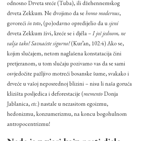
odnosno Drveta sreće (Tuba), ili džehennemskog
drveta Zekkum. Ne dvojimo da se
homo modernus
,
govoreći
in toto
, (po)odavno opredijelio da u
sjeni
drveta Zekkum živi, kreće se i djéla –
I još jednom, ne
valja tako! Saznaćete sigurno!
(Kur’an, 102:4) Ako se,
kojim slučajem, netom naglašena konstatacija čini
pretjeranom, u tom slučaju pozivamo vas da se sami
osvjedočite pažljivo motreći bosanske šume, svakako i
drveće u vašoj neposrednoj blizini – nisu li naša goruća
klizišta posljedica i deforestacije (
memento
Donja
Jablanica,
etc
.) nastale u nezasitom egoizmu,
hedonizmu, konzumerizmu, na koncu bogohulnom
antropocentrizmu!