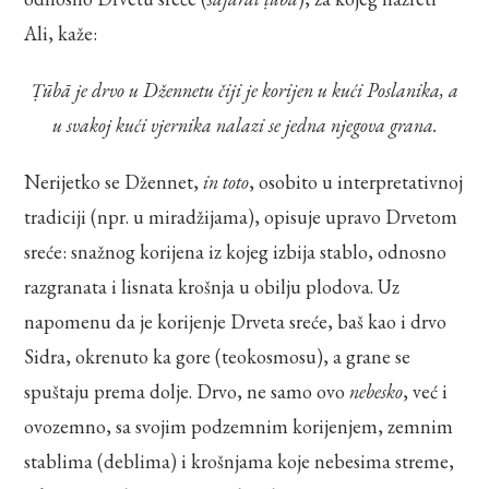
Ali, kaže:
Ṭūbā je drvo u Džennetu čiji je korijen u kući Poslanika, a
u svakoj kući vjernika nalazi se jedna njegova grana.
Nerijetko se Džennet,
in toto
, osobito u interpretativnoj
tradiciji (npr. u miradžijama), opisuje upravo Drvetom
sreće: snažnog korijena iz kojeg izbija stablo, odnosno
razgranata i lisnata krošnja u obilju plodova. Uz
napomenu da je korijenje Drveta sreće, baš kao i drvo
Sidra, okrenuto ka gore (teokosmosu), a grane se
spuštaju prema dolje. Drvo, ne samo ovo
nebesko
, već i
ovozemno, sa svojim podzemnim korijenjem, zemnim
stablima (deblima) i krošnjama koje nebesima streme,