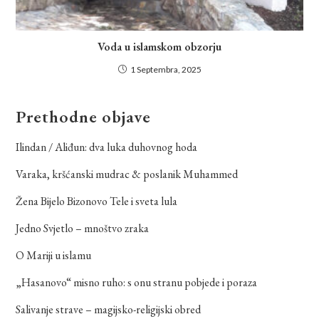
Voda u islamskom obzorju
1 Septembra, 2025
Prethodne objave
Ilindan / Aliđun: dva luka duhovnog hoda
Varaka, kršćanski mudrac & poslanik Muhammed
Žena Bijelo Bizonovo Tele i sveta lula
Jedno Svjetlo – mnoštvo zraka
O Mariji u islamu
„Hasanovo“ misno ruho: s onu stranu pobjede i poraza
Salivanje strave – magijsko-religijski obred