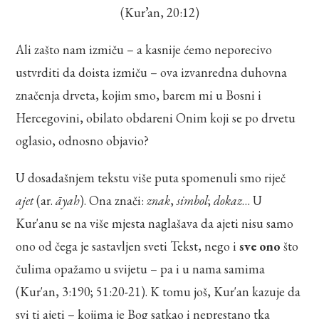
(Kur’an, 20:12)
Ali zašto nam izmiču – a kasnije ćemo neporecivo
ustvrditi da doista izmiču – ova izvanredna duhovna
značenja drveta, kojim smo, barem mi u Bosni i
Hercegovini, obilato obdareni Onim koji se po drvetu
oglasio, odnosno objavio?
U dosadašnjem tekstu više puta spomenuli smo riječ
ajet
(ar.
āyah
). Ona znači:
znak
,
simbol
;
dokaz
… U
Kur'anu se na više mjesta naglašava da ajeti nisu samo
ono od čega je sastavljen sveti Tekst, nego i
sve ono
što
čulima opažamo u svijetu – pa i u nama samima
(Kur'an, 3:190; 51:20-21). K tomu još, Kur'an kazuje da
svi ti ajeti – kojima je Bog satkao i neprestano tka