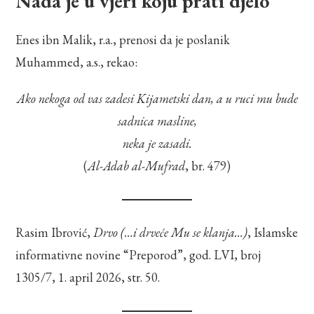
Nada je u vjeri koju prati djelo
Enes ibn Malik, r.a., prenosi da je poslanik
Muhammed, a.s., rekao:
Ako nekoga od vas zadesi Kijametski dan, a u ruci mu bude
sadnica masline,
neka je zasadi.
(
Al-Adab al-Mufrad
, br. 479)
Rasim Ibrović,
Drvo (…
i drveće Mu se klanja…
)
, Islamske
informativne novine “Preporod”, god. LVI, broj
1305/7, 1. april 2026, str. 50.