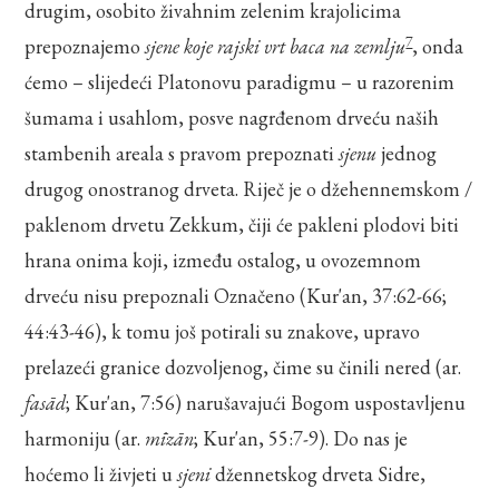
drugim, osobito živahnim zelenim krajolicima
7
prepoznajemo
sjene koje rajski vrt baca na zemlju
, onda
ćemo – slijedeći Platonovu paradigmu – u razorenim
šumama i usahlom, posve nagrđenom drveću naših
stambenih areala s pravom prepoznati
sjenu
jednog
drugog onostranog drveta. Riječ je o džehennemskom /
paklenom drvetu Zekkum, čiji će pakleni plodovi biti
hrana onima koji, između ostalog, u ovozemnom
drveću nisu prepoznali Označeno (Kur'an, 37:62-66;
44:43-46), k tomu još potirali su znakove, upravo
prelazeći granice dozvoljenog, čime su činili nered (ar.
fasād
; Kur'an, 7:56) narušavajući Bogom uspostavljenu
harmoniju (ar.
mīzān
; Kur'an, 55:7-9). Do nas je
hoćemo li živjeti u
sjeni
džennetskog drveta Sidre,