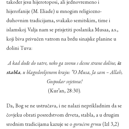
također jesu hijerotoposi, ali jednovremeno i
hijerofanije (M. Eliade) u mnogim religiozno-
duhovnim tradicijama, svakako semitskim, time i
islamskoj. Valja nam se prisjetiti poslanika Musaa, a.s.,
koji biva privučen vatrom na brdu sinajske planine u
dolini Tuva:
A kad dođe do vatre, neko ga zovnu s desne strane doline,
iz
stabla
, u blagoslovljenom kraju: ”O Musa, Ja sam – Allah,
Gospodar svjetova!
(Kur’an, 28:30).
Da, Bog se ne ustručava, i ne nalazi neprikladnim da se
čovjeku obrati posredstvom drveta, stabla, a u drugim
srodnim tradicijama kazuje se o
gorućem grmu
(Izl 3,2)