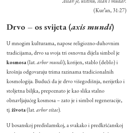
Allah je, uistinu, silan i mudar.
(Kur’an, 31:27)
Drvo – os svijeta (
axis mundi
)
U mnogim kulturama, napose religiozno-duhovnim
tradicijama, drvo sa svoja tri osnovna dijela simbol je
kosmosa
(lat.
arbor mundi
); korijen, stablo (deblo) i
krošnja odgovaraju trima razinama tradicionalnih
kosmologija. Budući da je drvo višegodišnja, nerijetko i
stoljetna biljka, prepoznato je kao slika stalno
obnavljajućeg kosmosa – zato je i simbol regeneracije,
tj.
života
(lat.
arbor vitae
).
U bosanskoj predislamskoj, a svakako i predkršćanskoj