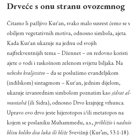
Drveće s onu stranu ovozemnog
Čitamo li pažljivo Kur'an, svako malo susrest ćemo se s
obiljem vegetativnih motiva, odnosno simbola, ajeta.
Kada Kur'an ukazuje na jednu od svojih
najfrekventnijih tema – Džennet – on redovno koristi
ajete o vodi i raskošnom zelenom svijetu biljaka. Na
nebesko kraljevstvo
– da se poslužimo evanđeljskom
(inđilskom) sintagmom – Kur'an, jednim dijelom,
ukazuje izvanrednim simbolom poznatim kao
ṣidrat al-
muntahā
(ili Sidra), odnosno Drvo krajnjeg vrhunca.
Upravo ovo drvo jeste hijerotopos i/ili metatopos na
kojem se poslaniku Muhammedu, a.s.,
približio
i
nadnio
blizu koliko dva luka ili bliže
Svevišnji (Kur’an, 53:1-18).