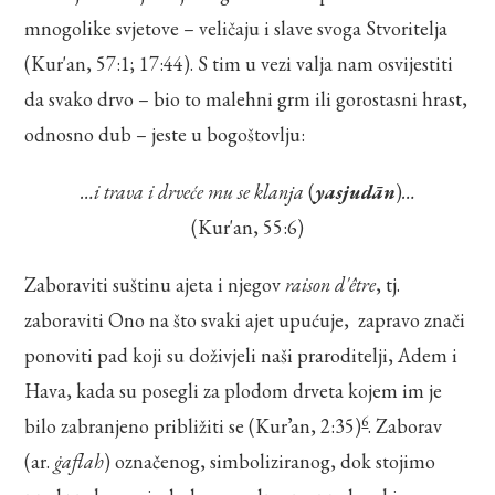
mnogolike svjetove – veličaju i slave svoga Stvoritelja
(Kur'an, 57:1; 17:44). S tim u vezi valja nam osvijestiti
da svako drvo – bio to malehni grm ili gorostasni hrast,
odnosno dub – jeste u bogoštovlju:
…i trava i drveće mu se klanja
(
yasjudān
)
…
(Kur'an, 55:6)
Zaboraviti suštinu ajeta i njegov
raison d'être
, tj.
zaboraviti Ono na što svaki ajet upućuje, zapravo znači
ponoviti pad koji su doživjeli naši praroditelji, Adem i
Hava, kada su posegli za plodom drveta kojem im je
6
bilo zabranjeno približiti se (Kur’an, 2:35)
. Zaborav
(ar.
ġaflah
) označenog, simboliziranog, dok stojimo