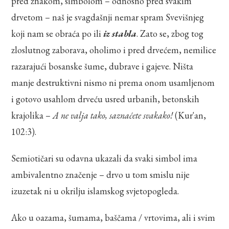
pred znakom, simbolom – odnosno pred svakim
drvetom – naš je svagdašnji nemar spram Svevišnjeg
koji nam se obraća po ili
iz stabla
. Zato se, zbog tog
zloslutnog zaborava, oholimo i pred drvećem, nemilice
razarajući bosanske šume, dubrave i gajeve. Ništa
manje destruktivni nismo ni prema onom usamljenom
i gotovo usahlom drveću usred urbanih, betonskih
krajolika –
A ne valja tako, saznaćete svakako!
(Kur'an,
102:3).
Semiotičari su odavna ukazali da svaki simbol ima
ambivalentno značenje – drvo u tom smislu nije
izuzetak ni u okrilju islamskog svjetopogleda.
Ako u oazama, šumama, baščama / vrtovima, ali i svim