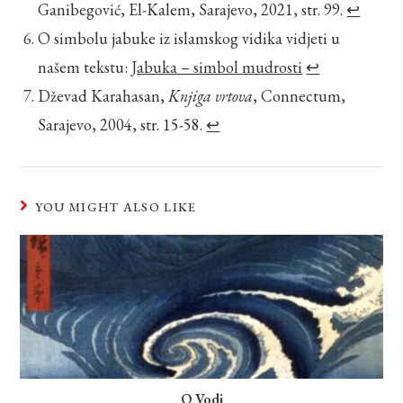
Ganibegović, El-Kalem, Sarajevo, 2021, str. 99.
↩︎
O simbolu jabuke iz islamskog vidika vidjeti u
našem tekstu:
Jabuka – simbol mudrosti
↩︎
Dževad Karahasan,
Knjiga vrtova
, Connectum,
Sarajevo, 2004, str. 15-58.
↩︎
YOU MIGHT ALSO LIKE
O Vodi