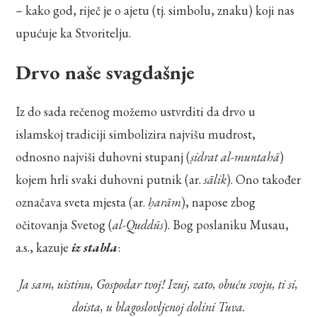
– kako god, riječ je o ajetu (tj. simbolu, znaku) koji nas
upućuje ka Stvoritelju.
Drvo naše svagdašnje
Iz do sada rečenog možemo ustvrditi da drvo u
islamskoj tradiciji simbolizira najvišu mudrost,
odnosno najviši duhovni stupanj (
ṣidrat al-muntahā
)
kojem hrli svaki duhovni putnik (ar.
sālik
). Ono također
označava sveta mjesta (ar.
ḥarām
), napose zbog
očitovanja Svetog (
al-Quddūs
). Bog poslaniku Musau,
a.s., kazuje
iz stabla
:
Ja sam, uistinu, Gospodar tvoj! Izuj, zato, obuću svoju, ti si,
doista, u blagoslovljenoj dolini Tuva.