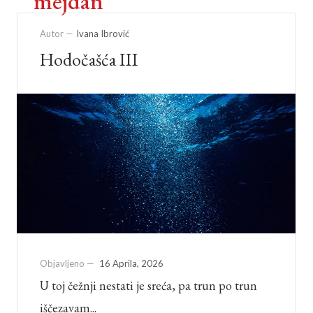
mejdan
Autor —
Ivana Ibrović
Hodočašća III
Objavljeno —
16 Aprila, 2026
U toj čežnji nestati je sreća, pa trun po trun
iščezavam...