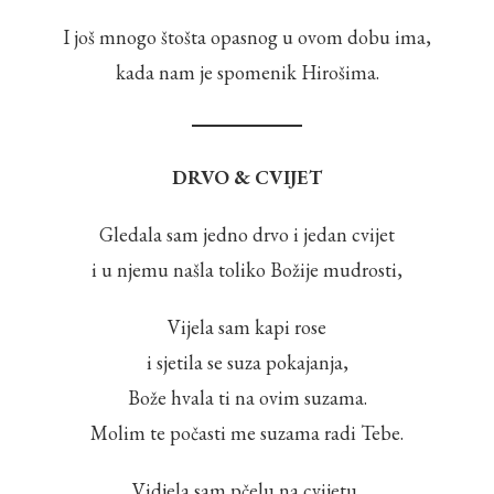
I još mnogo štošta opasnog u ovom dobu ima,
kada nam je spomenik Hirošima.
DRVO & CVIJET
Gledala sam jedno drvo i jedan cvijet
i u njemu našla toliko Božije mudrosti,
Vijela sam kapi rose
i sjetila se suza pokajanja,
Bože hvala ti na ovim suzama.
Molim te počasti me suzama radi Tebe.
Vidjela sam pčelu na cvijetu,