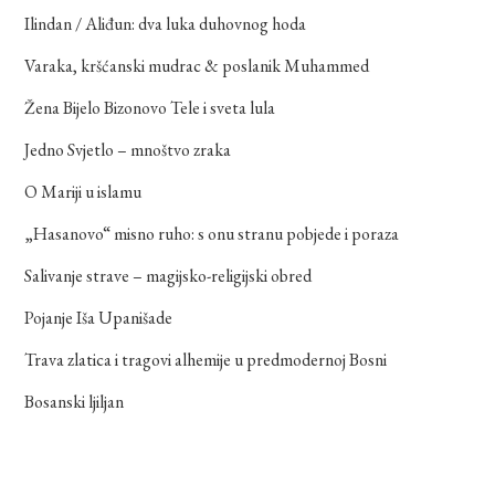
Ilindan / Aliđun: dva luka duhovnog hoda
Varaka, kršćanski mudrac & poslanik Muhammed
Žena Bijelo Bizonovo Tele i sveta lula
Jedno Svjetlo – mnoštvo zraka
O Mariji u islamu
„Hasanovo“ misno ruho: s onu stranu pobjede i poraza
Salivanje strave – magijsko-religijski obred
Pojanje Iša Upanišade
Trava zlatica i tragovi alhemije u predmodernoj Bosni
Bosanski ljiljan