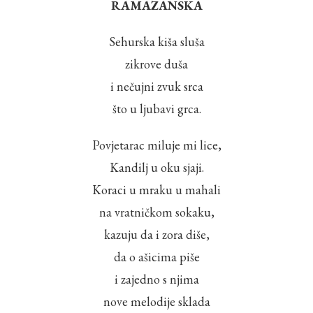
RAMAZANSKA
Sehurska kiša sluša
zikrove duša
i nečujni zvuk srca
što u ljubavi grca.
Povjetarac miluje mi lice,
Kandilj u oku sjaji.
Koraci u mraku u mahali
na vratničkom sokaku,
kazuju da i zora diše,
da o ašicima piše
i zajedno s njima
nove melodije sklada