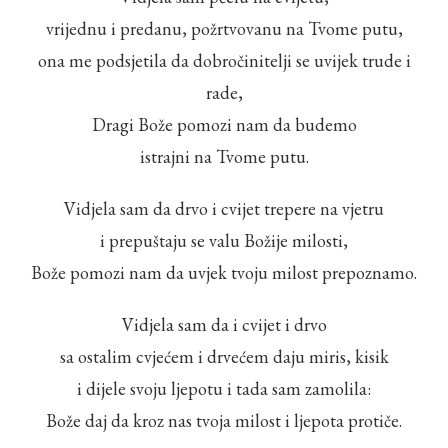
vrijednu i predanu, požrtvovanu na Tvome putu,
ona me podsjetila da dobročinitelji se uvijek trude i
rade,
Dragi Bože pomozi nam da budemo
istrajni na Tvome putu.
Vidjela sam da drvo i cvijet trepere na vjetru
i prepuštaju se valu Božije milosti,
Bože pomozi nam da uvjek tvoju milost prepoznamo.
Vidjela sam da i cvijet i drvo
sa ostalim cvjećem i drvećem daju miris, kisik
i dijele svoju ljepotu i tada sam zamolila:
Bože daj da kroz nas tvoja milost i ljepota protiče.