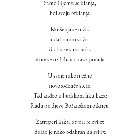
Samo Njemu se klanja,
bol svoju otklanja.
Iskušenja se nižu,
odabranim stižu.
U oku se suza rađa,
otme se uzdah, a ona se porađa.
U svoje ruke nježne
novorođenče steže.
Tad anđeo u ljudskom liku kaza:
Raduj se djevo Božanskom otkriću.
Zatreperi liska, otvori se cvijet
došao je neko odabran na svijet.