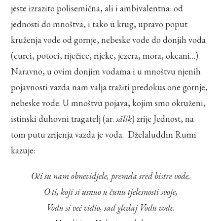
jeste izrazito polisemična, ali i ambivalentna: od
jednosti do mnoštva, i tako u krug, upravo poput
kruženja vode od gornje, nebeske vode do donjih voda
(curci, potoci, riječice, rijeke, jezera, mora, okeani…).
Naravno, u ovim donjim vodama i u mnoštvu njenih
pojavnosti vazda nam valja tražiti predokus one gornje,
nebeske vode. U mnoštvu pojava, kojim smo okruženi,
istinski duhovni tragatelj (ar.
sālik
) zrije Jednost, na
tom putu zrijenja vazda je voda. Dželaluddin Rumi
kazuje:
Oči su nam obnevidjele, premda sred bistre vode.
O ti, koji si usnuo u čunu tjelesnosti svoje,
Vodu si već vidio, sad gledaj Vodu vode.