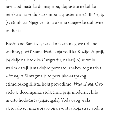
ravna od mašrika do magriba, dopustite nekoliko
refleksija na vodu kao simbola spuštene riječi Božje, tj.
(sve)milosti Njegove i to u okrilju sarajevske duhovne
tradicije.
Istočno od Sarajeva, svakako izvan njegove urbane
sredine, poviš’ stare džade koja vodi ka Kozijoj ćupriji,
još dalje na istok ka Carigradu, nalazi(lo) se vrelo,
starim Sarajlijama dobro poznato, znakovitog naziva
Abu hajat
. Sintagma je to perzijsko-arapskog
etimološkog žilišta, koju prevodimo:
Vrelo života
. Ovo
vrelo je decenijama, stoljećima prije moderne, bilo
mjesto hodočašća (zijaretgah). Voda ovog vrela,
vjerovalo se, ima upravo ona svojstva koja su se vodi u