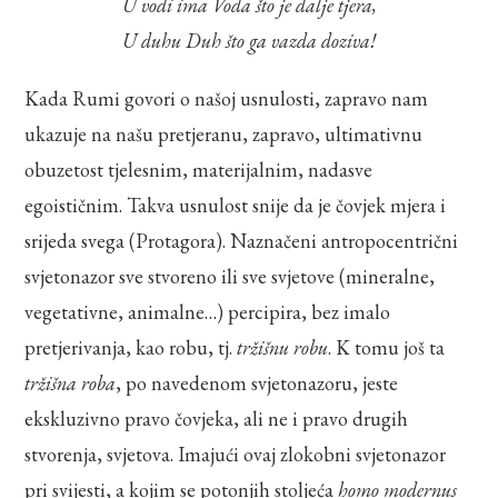
U vodi ima Voda što je dalje tjera,
U duhu Duh što ga vazda doziva!
Kada Rumi govori o našoj usnulosti, zapravo nam
ukazuje na našu pretjeranu, zapravo, ultimativnu
obuzetost tjelesnim, materijalnim, nadasve
egoističnim. Takva usnulost snije da je čovjek mjera i
srijeda svega (Protagora). Naznačeni antropocentrični
svjetonazor sve stvoreno ili sve svjetove (mineralne,
vegetativne, animalne…) percipira, bez imalo
pretjerivanja, kao robu, tj.
tržišnu robu
. K tomu još ta
tržišna roba
, po navedenom svjetonazoru, jeste
ekskluzivno pravo čovjeka, ali ne i pravo drugih
stvorenja, svjetova. Imajući ovaj zlokobni svjetonazor
pri svijesti, a kojim se potonjih stoljeća
homo modernus