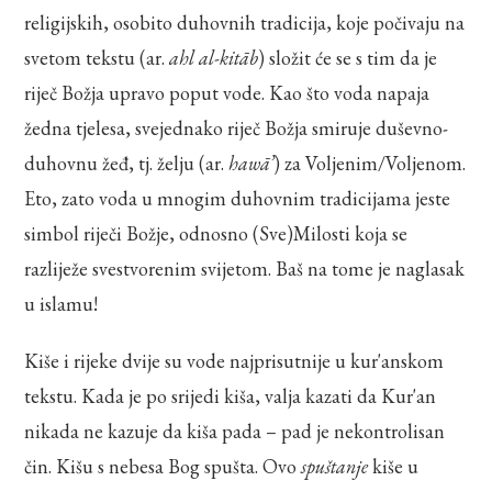
religijskih, osobito duhovnih tradicija, koje počivaju na
svetom tekstu (ar.
ahl al-kitāb
) složit će se s tim da je
riječ Božja upravo poput vode. Kao što voda napaja
žedna tjelesa, svejednako riječ Božja smiruje duševno-
duhovnu žeđ, tj. želju (ar.
hawā’
) za Voljenim/Voljenom.
Eto, zato voda u mnogim duhovnim tradicijama jeste
simbol riječi Božje, odnosno (Sve)Milosti koja se
razliježe svestvorenim svijetom. Baš na tome je naglasak
u islamu!
Kiše i rijeke dvije su vode najprisutnije u kur'anskom
tekstu. Kada je po srijedi kiša, valja kazati da Kur'an
nikada ne kazuje da kiša pada – pad je nekontrolisan
čin. Kišu s nebesa Bog spušta. Ovo
spuštanje
kiše u