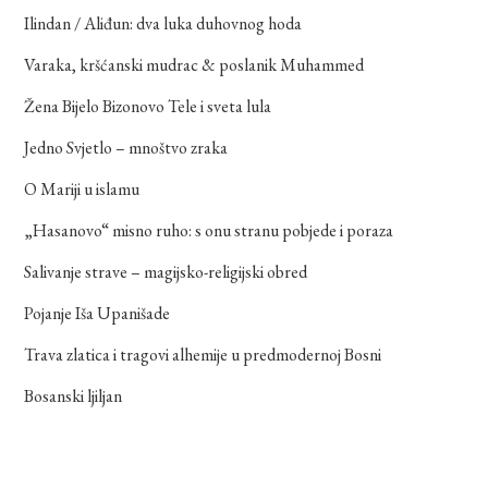
Ilindan / Aliđun: dva luka duhovnog hoda
Varaka, kršćanski mudrac & poslanik Muhammed
Žena Bijelo Bizonovo Tele i sveta lula
Jedno Svjetlo – mnoštvo zraka
O Mariji u islamu
„Hasanovo“ misno ruho: s onu stranu pobjede i poraza
Salivanje strave – magijsko-religijski obred
Pojanje Iša Upanišade
Trava zlatica i tragovi alhemije u predmodernoj Bosni
Bosanski ljiljan