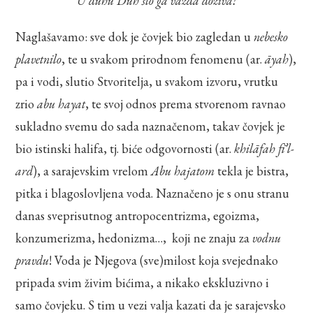
U duhu Duh što ga vazda doziva!
Naglašavamo: sve dok je čovjek bio zagledan u
nebesko
plavetnilo
, te u svakom prirodnom fenomenu (ar.
āyah
),
pa i vodi, slutio Stvoritelja, u svakom izvoru, vrutku
zrio
abu hayat
, te svoj odnos prema stvorenom ravnao
sukladno svemu do sada naznačenom, takav čovjek je
bio istinski halifa, tj. biće odgovornosti (ar.
khilāfah fī’l-
ard
), a sarajevskim vrelom
Abu hajatom
tekla je bistra,
pitka i blagoslovljena voda. Naznačeno je s onu stranu
danas sveprisutnog antropocentrizma, egoizma,
konzumerizma, hedonizma…, koji ne znaju za
vodnu
pravdu
! Voda je Njegova (sve)milost koja svejednako
pripada svim živim bićima, a nikako ekskluzivno i
samo čovjeku. S tim u vezi valja kazati da je sarajevsko