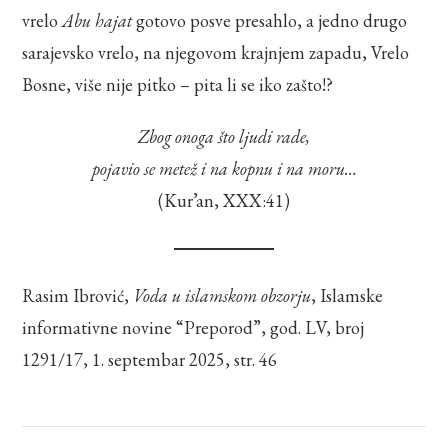
vrelo
Abu hajat
gotovo posve presahlo, a jedno drugo
sarajevsko vrelo, na njegovom krajnjem zapadu, Vrelo
Bosne, više nije pitko – pita li se iko zašto!?
Zbog onoga što ljudi rade,
pojavio se metež i na kopnu i na moru…
(Kur’an, XXX:41)
Rasim Ibrović,
Voda u islamskom obzorju
, Islamske
informativne novine “Preporod”, god. LV, broj
1291/17, 1. septembar 2025, str. 46