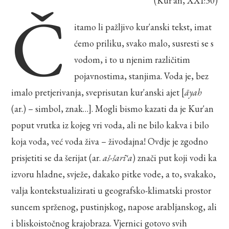
(Kur’an, XXI:30)
Č
itamo li pažljivo kur'anski tekst, imat
ćemo priliku, svako malo, susresti se s
vodom, i to u njenim različitim
pojavnostima, stanjima. Voda je, bez
imalo pretjerivanja, sveprisutan kur'anski ajet [
āyah
(ar.) – simbol, znak…]. Mogli bismo kazati da je Kur'an
poput vrutka iz kojeg vri voda, ali ne bilo kakva i bilo
koja voda, već voda živa – živodajna! Ovdje je zgodno
prisjetiti se da šerijat (ar.
aš-šarīʿa
) znači put koji vodi ka
izvoru hladne, svježe, dakako pitke vode, a to, svakako,
valja kontekstualizirati u geografsko-klimatski prostor
suncem sprženog, pustinjskog, napose arabljanskog, ali
i bliskoistočnog krajobraza. Vjernici gotovo svih