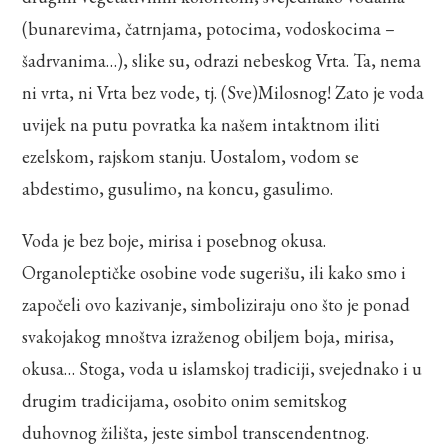
(bunarevima, čatrnjama, potocima, vodoskocima –
šadrvanima…), slike su, odrazi nebeskog Vrta. Ta, nema
ni vrta, ni Vrta bez vode, tj. (Sve)Milosnog! Zato je voda
uvijek na putu povratka ka našem intaktnom iliti
ezelskom, rajskom stanju. Uostalom, vodom se
abdestimo, gusulimo, na koncu, gasulimo.
Voda je bez boje, mirisa i posebnog okusa.
Organoleptičke osobine vode sugerišu, ili kako smo i
započeli ovo kazivanje, simboliziraju ono što je ponad
svakojakog mnoštva izraženog obiljem boja, mirisa,
okusa… Stoga, voda u islamskoj tradiciji, svejednako i u
drugim tradicijama, osobito onim semitskog
duhovnog žilišta, jeste simbol transcendentnog.