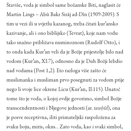
Štaviše, voda je simbol same božanske Biti, naglasit će
Martin Lings – Abū Bakr Sirāj ad-Dīn (1909-2005). S
tim u vezi ili u svjetlu kazanog, treba čitati kur’ansko
kazivanje, ali i ono biblijsko (Tevrat), koje nam vodu
tako snažno približava numinoznom (Rudolf Otto), i
to onda kada Kur’an veli da je Božje prijestolje bilo nad
vodom (Kur’an, XI:7), odnosno da je Duh Božji lebdio
nad vodama (Post 1,2). Eto razloga više zašto će
muslimanka i musliman prvo posegnuti za vodom prije
nego li svoje lice okrene Licu (Kur’an, II:115). Unatoč
tome što je voda, o kojoj ovdje govorimo, simbol Božje
transcendentnosti i Njegove jednosti (ar.
tawḥīd
), ona
je posve receptivna, iliti primateljski raspoložena za
svaku boju, miris, okus… Zato voda, kao i svaki simbol,