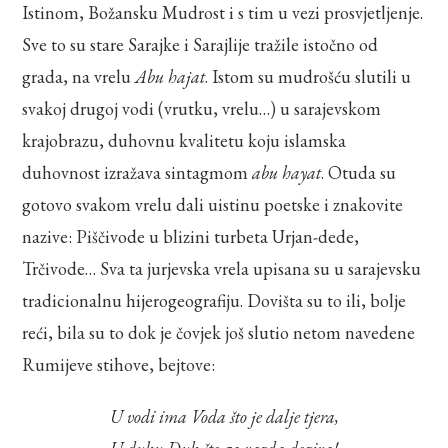
Istinom, Božansku Mudrost i s tim u vezi prosvjetljenje.
Sve to su stare Sarajke i Sarajlije tražile istočno od
grada, na vrelu
Abu hajat
. Istom su mudrošću slutili u
svakoj drugoj vodi (vrutku, vrelu…) u sarajevskom
krajobrazu, duhovnu kvalitetu koju islamska
duhovnost izražava sintagmom
abu hayat
. Otuda su
gotovo svakom vrelu dali uistinu poetske i znakovite
nazive: Piščivode u blizini turbeta Urjan-dede,
Trčivode… Sva ta jurjevska vrela upisana su u sarajevsku
tradicionalnu hijerogeografiju. Dovišta su to ili, bolje
reći, bila su to dok je čovjek još slutio netom navedene
Rumijeve stihove, bejtove:
U vodi ima Voda što je dalje tjera,