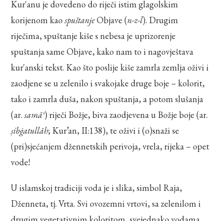
Kur'anu je dovedeno do riječi istim glagolskim
korijenom kao
spuštanje
Objave (
n-z-l
). Drugim
riječima, spuštanje kiše s nebesa je uprizorenje
spuštanja same Objave, kako nam to i nagovještava
kur'anski tekst. Kao što poslije kiše zamrla zemlja oživi i
zaodjene se u zelenilo i svakojake druge boje – kolorit,
tako i zamrla duša, nakon spuštanja, a potom slušanja
(ar.
samāʿ
) riječi Božje, biva zaodjevena u Božje boje (ar.
ṣibġatullāh
; Kur’an, II:138), te oživi i (o)snaži se
(pri)sjećanjem džennetskih perivoja, vrela, rijeka – opet
vode!
U islamskoj tradiciji voda je i slika, simbol Raja,
Dženneta, tj. Vrta. Svi ovozemni vrtovi, sa zelenilom i
drugim vegetativnim koloritom, svejednako vodama