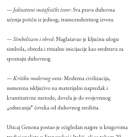
—
Jedinstveni metafizički izvor
: Sva prava duhovna
učenja potiču iz jednog, transcendentnog izvora.
—
Simbolizam i obred
: Naglašavao je ključnu ulogu
simbola, obreda i ritualne inicijacije kao sredstava za
spoznaju duhovnog.
—
Kritiku modernog sveta
: Moderna civilizacija,
usmerena isključivo na materijalni napredak i
kvantitativne metode, dovela je do svojevrsnog
„odsecanja“ čoveka od duhovnog središta.
Uticaj Genona postao je očigledan najpre u krugovima
tradicionalista u Francuskoj i Italiji, ali se tokom 20.