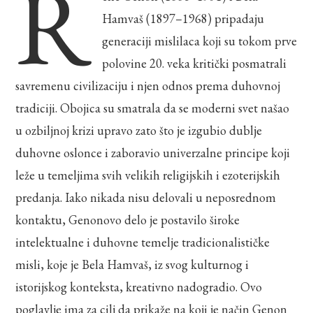
R
Hamvaš (1897–1968) pripadaju
generaciji mislilaca koji su tokom prve
polovine 20. veka kritički posmatrali
savremenu civilizaciju i njen odnos prema duhovnoj
tradiciji. Obojica su smatrala da se moderni svet našao
u ozbiljnoj krizi upravo zato što je izgubio dublje
duhovne oslonce i zaboravio univerzalne principe koji
leže u temeljima svih velikih religijskih i ezoterijskih
predanja. Iako nikada nisu delovali u neposrednom
kontaktu, Genonovo delo je postavilo široke
intelektualne i duhovne temelje tradicionalističke
misli, koje je Bela Hamvaš, iz svog kulturnog i
istorijskog konteksta, kreativno nadogradio. Ovo
poglavlje ima za cilj da prikaže na koji je način Genon