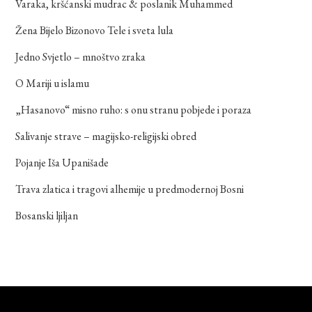
Varaka, kršćanski mudrac & poslanik Muhammed
Žena Bijelo Bizonovo Tele i sveta lula
Jedno Svjetlo – mnoštvo zraka
O Mariji u islamu
„Hasanovo“ misno ruho: s onu stranu pobjede i poraza
Salivanje strave – magijsko-religijski obred
Pojanje Iša Upanišade
Trava zlatica i tragovi alhemije u predmodernoj Bosni
Bosanski ljiljan