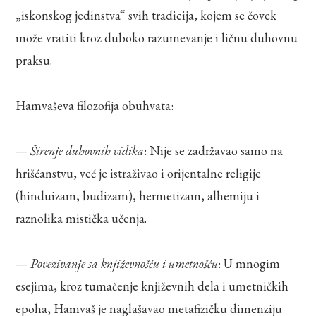
„iskonskog jedinstva“ svih tradicija, kojem se čovek
može vratiti kroz duboko razumevanje i ličnu duhovnu
praksu.
Hamvaševa filozofija obuhvata:
—
Širenje duhovnih vidika
: Nije se zadržavao samo na
hrišćanstvu, već je istraživao i orijentalne religije
(hinduizam, budizam), hermetizam, alhemiju i
raznolika mistička učenja.
—
Povezivanje sa književnošću i umetnošću
: U mnogim
esejima, kroz tumačenje književnih dela i umetničkih
epoha, Hamvaš je naglašavao metafizičku dimenziju