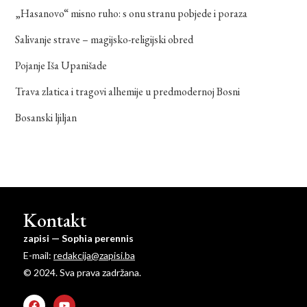
„Hasanovo“ misno ruho: s onu stranu pobjede i poraza
Salivanje strave – magijsko-religijski obred
Pojanje Iša Upanišade
Trava zlatica i tragovi alhemije u predmodernoj Bosni
Bosanski ljiljan
Kontakt
zapisi — Sophia perennis
E-mail:
redakcija@zapisi.ba
© 2024. Sva prava zadržana.