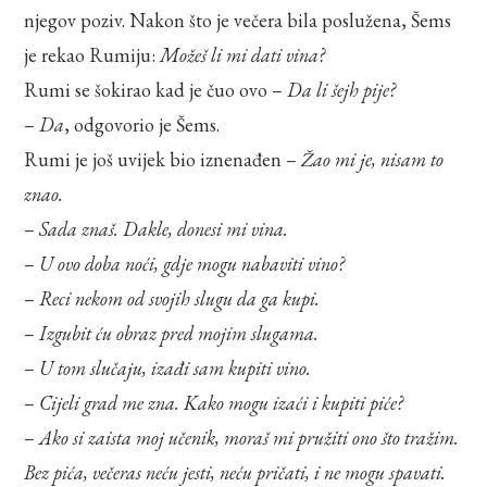
njegov poziv. Nakon što je večera bila poslužena, Šems
je rekao Rumiju:
Možeš li mi dati vina?
Rumi se šokirao kad je čuo ovo –
Da li šejh pije?
–
Da
, odgovorio je Šems.
Rumi je još uvijek bio iznenađen –
Žao mi je, nisam to
znao.
–
Sada znaš. Dakle, donesi mi vina.
–
U ovo doba noći, gdje mogu nabaviti vino?
–
Reci nekom od svojih slugu da ga kupi.
–
Izgubit ću obraz pred mojim slugama.
–
U tom slučaju, izađi sam kupiti vino.
–
Cijeli grad me zna. Kako mogu izaći i kupiti piće?
–
Ako si zaista moj učenik, moraš mi pružiti ono što tražim.
Bez pića, večeras neću jesti, neću pričati, i ne mogu spavati.