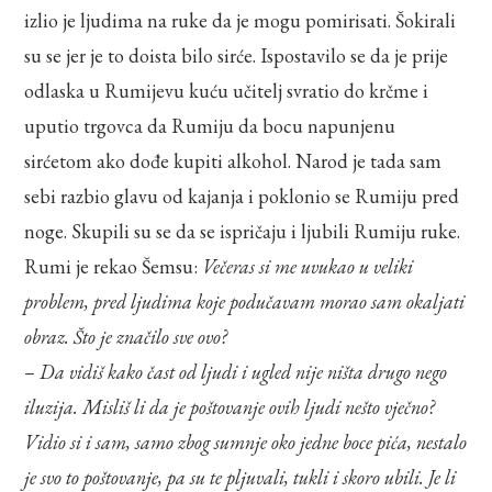
izlio je ljudima na ruke da je mogu pomirisati. Šokirali
su se jer je to doista bilo sirće. Ispostavilo se da je prije
odlaska u Rumijevu kuću učitelj svratio do krčme i
uputio trgovca da Rumiju da bocu napunjenu
sirćetom ako dođe kupiti alkohol. Narod je tada sam
sebi razbio glavu od kajanja i poklonio se Rumiju pred
noge. Skupili su se da se ispričaju i ljubili Rumiju ruke.
Rumi je rekao Šemsu:
Večeras si me uvukao u veliki
problem, pred ljudima koje podučavam morao sam okaljati
obraz. Što je značilo sve ovo?
–
Da vidiš kako čast od ljudi i ugled nije ništa drugo nego
iluzija. Misliš li da je poštovanje ovih ljudi nešto vječno?
Vidio si i sam, samo zbog sumnje oko jedne boce pića, nestalo
je svo to poštovanje, pa su te pljuvali, tukli i skoro ubili. Je li