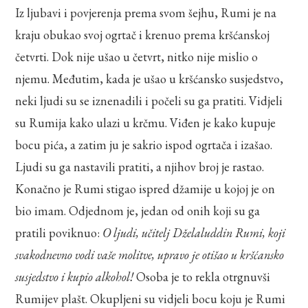
Iz ljubavi i povjerenja prema svom šejhu, Rumi je na
kraju obukao svoj ogrtač i krenuo prema kršćanskoj
četvrti. Dok nije ušao u četvrt, nitko nije mislio o
njemu. Međutim, kada je ušao u kršćansko susjedstvo,
neki ljudi su se iznenadili i počeli su ga pratiti. Vidjeli
su Rumija kako ulazi u krčmu. Viđen je kako kupuje
bocu pića, a zatim ju je sakrio ispod ogrtača i izašao.
Ljudi su ga nastavili pratiti, a njihov broj je rastao.
Konačno je Rumi stigao ispred džamije u kojoj je on
bio imam. Odjednom je, jedan od onih koji su ga
pratili poviknuo:
O ljudi, učitelj Dželaluddin Rumi, koji
svakodnevno vodi vaše molitve, upravo je otišao u kršćansko
susjedstvo i kupio alkohol!
Osoba je to rekla otrgnuvši
Rumijev plašt. Okupljeni su vidjeli bocu koju je Rumi