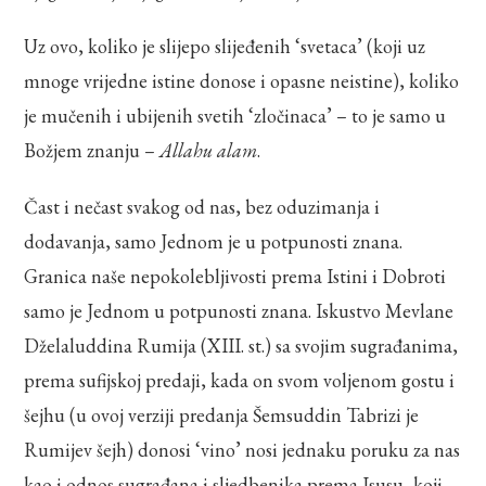
Uz ovo, koliko je slijepo slijeđenih ‘svetaca’ (koji uz
mnoge vrijedne istine donose i opasne neistine), koliko
je mučenih i ubijenih svetih ‘zločinaca’ – to je samo u
Božjem znanju –
Allahu alam
.
Čast i nečast svakog od nas, bez oduzimanja i
dodavanja, samo Jednom je u potpunosti znana.
Granica naše nepokolebljivosti prema Istini i Dobroti
samo je Jednom u potpunosti znana. Iskustvo Mevlane
Dželaluddina Rumija (XIII. st.) sa svojim sugrađanima,
prema sufijskoj predaji, kada on svom voljenom gostu i
šejhu (u ovoj verziji predanja Šemsuddin Tabrizi je
Rumijev šejh) donosi ‘vino’ nosi jednaku poruku za nas
kao i odnos sugrađana i sljedbenika prema Isusu, koji