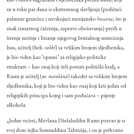
su u roku par dana iz ekstremnog slavljenja (podižući
palmine grančice i uzvikujući mesijansko
hossana
, što je
znak izuzetnog čašćenja, zapravo obožavanja) prešli u
širenje mržnje i biranje njegovog brutalnog usmrćenja.
Isus, učitelj (heb.
rabbī
) sa velikim brojem sljedbenika,
je bio viđen kao ‘opasni’ za religijsko-političke
strukture – kao onaj koji želi postati politički kralj, a
Rumi je učitelj (ar.
mawlānā
) također sa velikim brojem
sljedbenika, koji je bio viđen kao onaj koji krši jedan od
religijskih principa kojeg i sam podučava – pijenje
alkohola.
„Jedne večeri, Mevlana Dželaluddin Rumi pozvao je u
svoj dom šejha Šemsuddina Tabrizija, i on je prihvatio