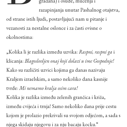
građana) i osude, mučenja i
razapinjanja unutar Pashalnog otajstva,
od strane istih ljudi, postavljajući nam u pitanje i
vezanosti za nestalne oslonce i za časti ovisne o
okolnostima:
„Kolika li je razlika između uzvika:
Raspni, raspni ga
i
klicanja:
Blagoslovljen onaj koji dolazi u ime Gospodnje!
Kako su različiti uzvici kojima ga danas nazivaju
Kraljem izraelskim, a samo nekoliko dana kasnije
tvrde:
Mi nemamo kralja osim cara!
Kolika je razlika između zelenih grančica i križa,
između cvijeća i trnja! Samo nekoliko dana prije cestu
kojom je prolazio prekrivali su svojom odjećom, a sada s
njega skidaju njegovu i za nju bacaju kocku.“