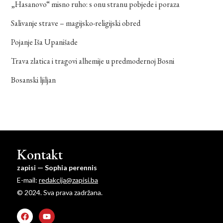
„Hasanovo“ misno ruho: s onu stranu pobjede i poraza
Salivanje strave – magijsko-religijski obred
Pojanje Iša Upanišade
Trava zlatica i tragovi alhemije u predmodernoj Bosni
Bosanski ljiljan
Kontakt
zapisi — Sophia perennis
E-mail:
redakcija@zapisi.ba
© 2024. Sva prava zadržana.