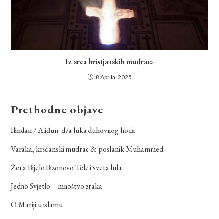
Iz srca hristjanskih mudraca
8 Aprila, 2025
Prethodne objave
Ilindan / Aliđun: dva luka duhovnog hoda
Varaka, kršćanski mudrac & poslanik Muhammed
Žena Bijelo Bizonovo Tele i sveta lula
Jedno Svjetlo – mnoštvo zraka
O Mariji u islamu