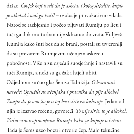
držao.
Čovjek koji tvrdi da je asketa, i kojeg slijedite, kupio
je alkohol i nosi ga kući!
– osoba je provokativno vikala.
Narod se razbjesnio i počeo pljuvati Rumiju po licu i
tući ga dok mu turban nije skliznuo do vrata. Vidjevši
Rumija kako šuti bez da se brani, postali su uvjereniji
da su prevareni Rumijevim učenjem askeze i
pobožnosti. Više nisu osjećali suosjećanje i nastavili su
tući Rumija, a neki su ga čak i htjeli ubiti.
Odjednom se čuo glas Šemsa Tabrizija:
O besramni
narode! Optužili ste učenjaka i pravnika da pije alkohol.
Znajte da je ono što je u toj boci sirće za kuhanje.
Jedan od
njih je izazvao rečeno, govoreći:
To nije sirće, to je alkohol.
Vidio sam svojim očima Rumija kako ga kupuje u krčmi.
Tada je Šems uzeo bocu i otvorio čep. Malo tekućine