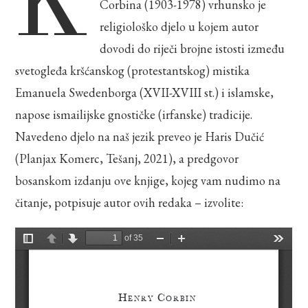
Corbina (1903-1978) vrhunsko je
religiološko djelo u kojem autor
dovodi do riječi brojne istosti između
svetogleđa kršćanskog (protestantskog) mistika
Emanuela Swedenborga (XVII-XVIII st.) i islamske,
napose ismailijske gnostičke (irfanske) tradicije.
Navedeno djelo na naš jezik preveo je Haris Dučić
(Planjax Komerc, Tešanj, 2021), a predgovor
bosanskom izdanju ove knjige, kojeg vam nudimo na
čitanje, potpisuje autor ovih redaka – izvolite: