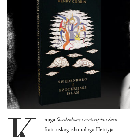
K
njiga
Swedenborg i ezoterijski islam
francuskog islamologa Henryja