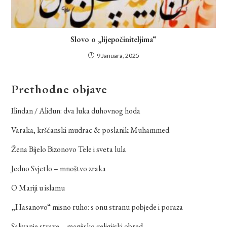
Slovo o „lijepočiniteljima“
9 Januara, 2025
Prethodne objave
Ilindan / Aliđun: dva luka duhovnog hoda
Varaka, kršćanski mudrac & poslanik Muhammed
Žena Bijelo Bizonovo Tele i sveta lula
Jedno Svjetlo – mnoštvo zraka
O Mariji u islamu
„Hasanovo“ misno ruho: s onu stranu pobjede i poraza
Salivanje strave – magijsko-religijski obred