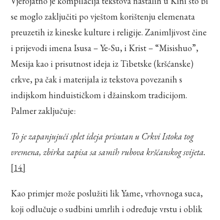
Vjerojatno je kompilacija tekstova nastalih u Kini što bi
se moglo zaključiti po vještom korištenju elemenata
preuzetih iz kineske kulture i religije. Zanimljivost čine
i prijevodi imena Isusa – Ye-Su, i Krist – “Misishuo”,
Mesija kao i prisutnost ideja iz Tibetske (kršćanske)
crkve, pa čak i materijala iz tekstova povezanih s
indijskom hinduističkom i džainskom tradicijom.
Palmer zaključuje:
To je zapanjujući splet ideja prisutan u Crkvi Istoka tog
vremena, zbirka zapisa sa samih rubova kršćanskog svijeta.
[14]
Kao primjer može poslužiti lik Yame, vrhovnoga suca,
koji odlučuje o sudbini umrlih i određuje vrstu i oblik