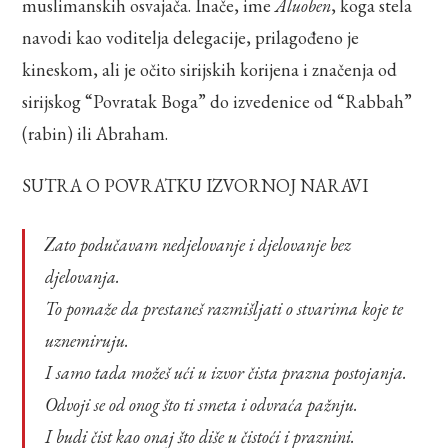
muslimanskih osvajača. Inače, ime
Aluoben
, koga stela
navodi kao voditelja delegacije, prilagođeno je
kineskom, ali je očito sirijskih korijena i značenja od
sirijskog “Povratak Boga” do izvedenice od “Rabbah”
(rabin) ili Abraham.
SUTRA O POVRATKU IZVORNOJ NARAVI
Zato podučavam nedjelovanje i djelovanje bez
djelovanja.
To pomaže da prestaneš razmišljati o stvarima koje te
uznemiruju.
I samo tada možeš ući u izvor čista prazna postojanja.
Odvoji se od onog što ti smeta i odvraća pažnju.
I budi čist kao onaj što diše u čistoći i praznini.