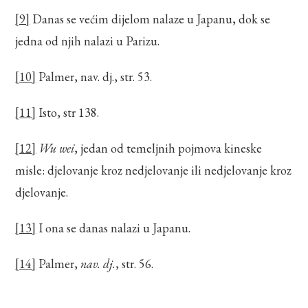
[9]
Danas se većim dijelom nalaze u Japanu, dok se
jedna od njih nalazi u Parizu.
[10]
Palmer, nav. dj., str. 53.
[11]
Isto, str 138.
[12]
Wu wei
, jedan od temeljnih pojmova kineske
misle: djelovanje kroz nedjelovanje ili nedjelovanje kroz
djelovanje.
[13]
I ona se danas nalazi u Japanu.
[14]
Palmer,
nav. dj.
, str. 56.