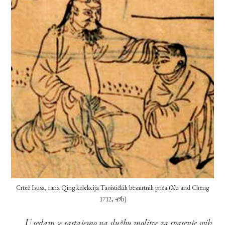
Crtež Isusa, rana Qing kolekcija Taoističkih besmrtnih priča (Xu and Cheng
1712, 49b)
U sedam se sastajemo na službu molitve za spasenje svih.