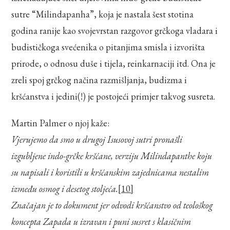
sutre “Milindapanha”, koja je nastala šest stotina
godina ranije kao svojevrstan razgovor grčkoga vladara i
budističkoga svećenika o pitanjima smisla i izvorišta
prirode, o odnosu duše i tijela, reinkarnaciji itd. Ona je
zreli spoj grčkog načina razmišljanja, budizma i
kršćanstva i jedini(!) je postojeći primjer takvog susreta.
Martin Palmer o njoj kaže:
Vjerujemo da smo u drugoj Isusovoj sutri pronašli
izgubljene indo-grčke kršćane, verziju Milindapanthe koju
su napisali i koristili u kršćanskim zajednicama nestalim
između osmog i desetog stoljeća.
[10]
Značajan je to dokument jer odvodi kršćanstvo od teološkog
koncepta Zapada u izravan i puni susret s klasičnim