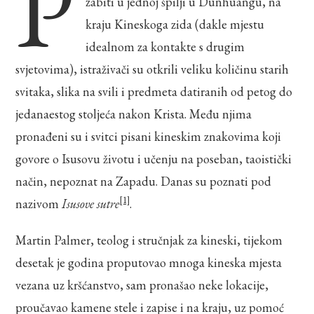
P
zabiti u jednoj špilji u Dunhuangu, na
kraju Kineskoga zida (dakle mjestu
idealnom za kontakte s drugim
svjetovima), istraživači su otkrili veliku količinu starih
svitaka, slika na svili i predmeta datiranih od petog do
jedanaestog stoljeća nakon Krista. Među njima
pronađeni su i svitci pisani kineskim znakovima koji
govore o Isusovu životu i učenju na poseban, taoistički
način, nepoznat na Zapadu. Danas su poznati pod
[1]
nazivom
Isusove sutre
.
Martin Palmer, teolog i stručnjak za kineski, tijekom
desetak je godina proputovao mnoga kineska mjesta
vezana uz kršćanstvo, sam pronašao neke lokacije,
proučavao kamene stele i zapise i na kraju, uz pomoć