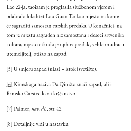
Lao Zi-ja, taoizam je proglasila službenom vjerom i
odabralo lokalitet Lou Guan Tai kao mjesto na kome
će sagraditi samostan carskih predaka. U konačnici, na
tom je mjestu sagrađen niz samostana i deseci žrtvenika
i oltara; mjesto otkuda je njihov predak, veliki mudrac i
utemeljitelj, otišao na zapad.
[5]
U smjeru zapad (ulaz) – istok (svetište).
[6]
Kineskoga naziva Da Qin što znači zapad, ali i
Rimsko Carstvo kao i kršćanstvo.
[7]
Palmer,
nav. dj.
, str. 42.
[8]
Detaljnije vidi u nastavku.