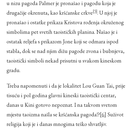
u nizu pagoda Palmer je pronašao i pagodu koja je
[5]
drugačije okrenuta, kao kršćanske crkve
. U njoj je
pronašao i ostatke prikaza Kristova rođenja okruženog
simbolima pet svetih taoističkih planina. Našao je i
ostatak reljefa s prikazom Jone koji se odmara ispod
stabla, dok se nad njim dižu pagode zvona i bubnjeva,
taoistički simboli nekad prisutni u svakom kineskom
gradu.
Treba napomenuti i da je lokalitet Lou Guan Tai, prije
tisuću i pol godina glavni kineski taoistički centar,
danas u Kini gotovo nepoznat. I na takvom svetom
mjestu taoizma našla se kršćanska pagoda!?
[6]
Suživot
religija koji je i danas mnogima teško shvatljiv.