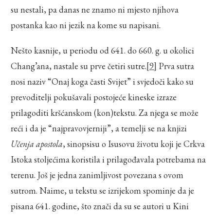
su nestali, pa danas ne znamo ni mjesto njihova
postanka kao ni jezik na kome su napisani.
Nešto kasnije, u periodu od 641. do 660. g. u okolici
Chang’ana, nastale su prve četiri sutre.
[9]
Prva sutra
nosi naziv “Onaj koga časti Svijet” i svjedoči kako su
prevoditelji pokušavali postojeće kineske izraze
prilagoditi kršćanskom (kon)tekstu. Za njega se može
reći i da je “najpravovjerniji”, a temelji se na knjizi
Učenja apostola
, sinopsisu o Isusovu životu koji je Crkva
Istoka stoljećima koristila i prilagođavala potrebama na
terenu. Još je jedna zanimljivost povezana s ovom
sutrom. Naime, u tekstu se izrijekom spominje da je
pisana 641. godine, što znači da su se autori u Kini