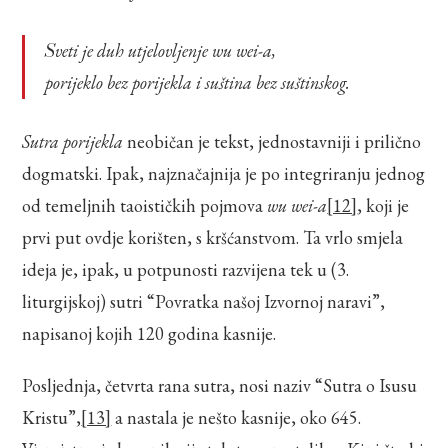
Sveti je duh utjelovljenje wu wei-a,
porijeklo bez porijekla i suština bez suštinskog.
Sutra porijekla
neobičan je tekst, jednostavniji i prilično
dogmatski. Ipak, najznačajnija je po integriranju jednog
od temeljnih taoističkih pojmova
wu wei-a
[12]
, koji je
prvi put ovdje korišten, s kršćanstvom. Ta vrlo smjela
ideja je, ipak, u potpunosti razvijena tek u (3.
liturgijskoj) sutri “Povratka našoj Izvornoj naravi”,
napisanoj kojih 120 godina kasnije.
Posljednja, četvrta rana sutra, nosi naziv “Sutra o Isusu
Kristu”,
[13]
a nastala je nešto kasnije, oko 645.