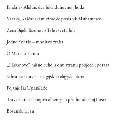
Ilindan / Aliđun: dva luka duhovnog hoda
Varaka, kršćanski mudrac & poslanik Muhammed
Žena Bijelo Bizonovo Tele i sveta lula
Jedno Svjetlo – mnoštvo zraka
O Mariji u islamu
„Hasanovo“ misno ruho: s onu stranu pobjede i poraza
Salivanje strave – magijsko-religijski obred
Pojanje Iša Upanišade
Trava zlatica i tragovi alhemije u predmodernoj Bosni
Bosanski ljiljan