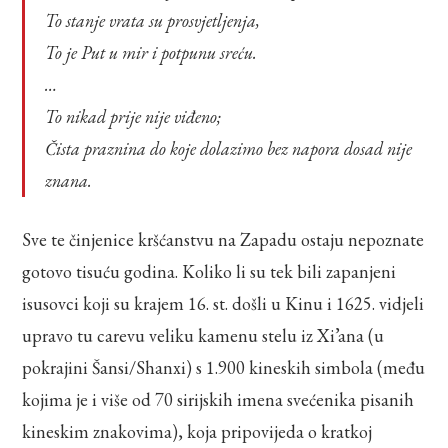
To stanje vrata su prosvjetljenja,
To je Put u mir i potpunu sreću.
…
To nikad prije nije viđeno;
Čista praznina do koje dolazimo bez napora dosad nije
znana.
Sve te činjenice kršćanstvu na Zapadu ostaju nepoznate
gotovo tisuću godina. Koliko li su tek bili zapanjeni
isusovci koji su krajem 16. st. došli u Kinu i 1625. vidjeli
upravo tu carevu veliku kamenu stelu iz Xi’ana (u
pokrajini Šansi/Shanxi) s 1.900 kineskih simbola (među
kojima je i više od 70 sirijskih imena svećenika pisanih
kineskim znakovima), koja pripovijeda o kratkoj