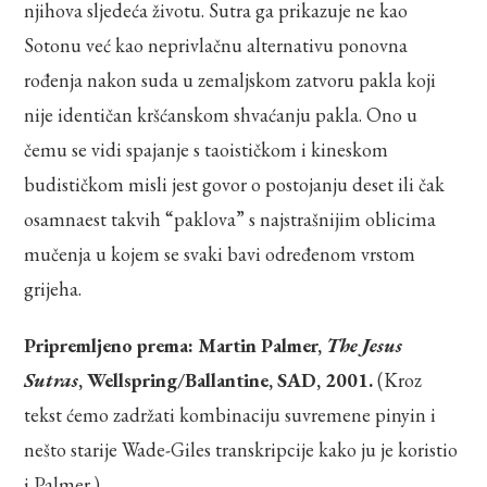
njihova sljedeća životu. Sutra ga prikazuje ne kao
Sotonu već kao neprivlačnu alternativu ponovna
rođenja nakon suda u zemaljskom zatvoru pakla koji
nije identičan kršćanskom shvaćanju pakla. Ono u
čemu se vidi spajanje s taoističkom i kineskom
budističkom misli jest govor o postojanju deset ili čak
osamnaest takvih “paklova” s najstrašnijim oblicima
mučenja u kojem se svaki bavi određenom vrstom
grijeha.
Pripremljeno prema: Martin Palmer,
The Jesus
Sutras
, Wellspring/Ballantine, SAD, 2001.
(Kroz
tekst ćemo zadržati kombinaciju suvremene pinyin i
nešto starije Wade-Giles transkripcije kako ju je koristio
i Palmer.)