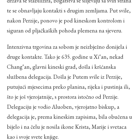
država se stabilizira, bogatstva se slijevaju sa svih strana
te se obnavljaju kontakti s drugim zemljama. Put svile,
nakon Perzije, ponovo je pod kineskom kontrolom i
siguran od pljačkaških pohoda plemena na sjeveru.
Intenzivna trgovina za sobom je neizbježno donijela i
druge kontakte. Tako je 635. godine u Xi‘an, nekad
Chang‘an, glavni kineski grad, došla i kršćanska
službena delegacija. Došla je Putem svile iz Perzije,
putujući mjesecima preko planina, rijeka i pustinja ili,
što je još vjerojatnije, s prostora istočno od Perzije.
Delegaciju je vodio Aluoben, vjerojatno biskup, a
delegacija je, prema kineskim zapisima, bila obučena u
bijelo i na čelu je nosila ikone Krista, Marije i svetaca
kao i svoje svete knjige.