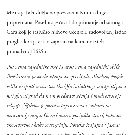
Misija je bila službeno pozvana u Kinu i dugo
pripremana. Posebna je čast bilo primanje od samoga
Cara koji je saslušao njihovo učenje i, zadovoljan, izdao
proglas koji je ostao zapisan na kamenoj steli
pronađenoj 1625.:
Put nema zajedničko ime i svetost nema zajednički oblik.
Proklamira posvuda učenja za spas ljudi. Aluoben, čovjek
velike kreposti iz carstva Da Qin iz daleke je zemlje stigao u
naš glavni grad da nam predstavi učenja i mudrost svoje
religije. Njihova je poruka tajanstvena i čudesna do
nerazumijevanja. Govori nam o porijeklu stvari, kako su
one stvorene i kako se uzgajaju. Poruka je sjajna i jasna;
učenje će koristiti svima i propovijedati će se po cijeloj zemlji.