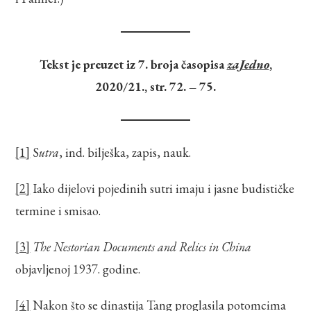
Tekst je preuzet iz 7. broja časopisa
zaJedno
,
2020/21., str. 72. – 75.
[1]
S
utra
, ind. bilješka, zapis, nauk.
[2]
Iako dijelovi pojedinih sutri imaju i jasne budističke
termine i smisao.
[3]
The Nestorian Documents and Relics in China
objavljenoj 1937. godine.
[4]
Nakon što se dinastija Tang proglasila potomcima