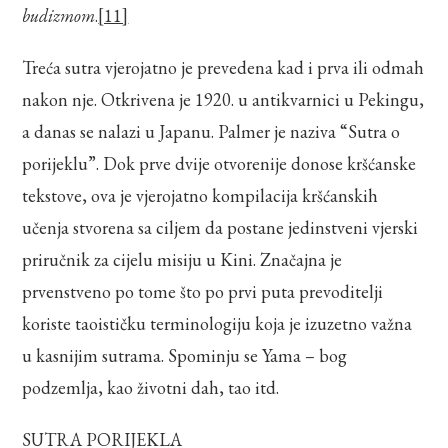
budizmom
.
[11]
Treća sutra vjerojatno je prevedena kad i prva ili odmah
nakon nje. Otkrivena je 1920. u antikvarnici u Pekingu,
a danas se nalazi u Japanu. Palmer je naziva “Sutra o
porijeklu”. Dok prve dvije otvorenije donose kršćanske
tekstove, ova je vjerojatno kompilacija kršćanskih
učenja stvorena sa ciljem da postane jedinstveni vjerski
priručnik za cijelu misiju u Kini. Značajna je
prvenstveno po tome što po prvi puta prevoditelji
koriste taoističku terminologiju koja je izuzetno važna
u kasnijim sutrama. Spominju se Yama – bog
podzemlja, kao životni dah, tao itd.
SUTRA PORIJEKLA