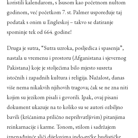
koristili kalendarom, s Isusom kao početnom nultom
godinom, već početkom 7. st. Palmer uspoređuje taj
podatak s onim u Engleskoj – takvo se datiranje
spominje tek od 664. godine!
Druga je sutra, “Sutra uzroka, posljedica i spasenja”,
nastala u vremenu i prostoru (Afganistana i sjevernog
Pakistana) koje je stoljećima bilo mjesto susreta
istočnih i zapadnih kultura i religija. Nažalost, danas
više nema nikakvih njihovih tragova; čak se ne zna niti
kojim su jezikom pisali i govorili. Ipak, ovaj pisani
dokument ukazuje na to koliko su se autori ozbiljno
bavili (kršćanima prilično neprihvatljivim) pitanjima
reinkarnacije i karme. Tonom, stilom i sadržajem
iznenađujuće sliči dijelovima indo-grčke budističke