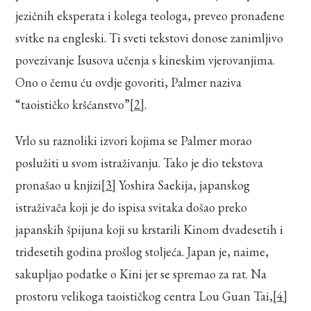
jezičnih eksperata i kolega teologa, preveo pronađene
svitke na engleski. Ti sveti tekstovi donose zanimljivo
povezivanje Isusova učenja s kineskim vjerovanjima.
Ono o čemu ću ovdje govoriti, Palmer naziva
“taoističko kršćanstvo”
[2]
.
Vrlo su raznoliki izvori kojima se Palmer morao
poslužiti u svom istraživanju. Tako je dio tekstova
pronašao u knjizi
[3]
Yoshira Saekija, japanskog
istraživača koji je do ispisa svitaka došao preko
japanskih špijuna koji su krstarili Kinom dvadesetih i
tridesetih godina prošlog stoljeća. Japan je, naime,
sakupljao podatke o Kini jer se spremao za rat. Na
prostoru velikoga taoističkog centra Lou Guan Tai,
[4]