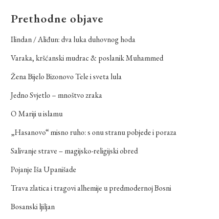
Prethodne objave
Ilindan / Aliđun: dva luka duhovnog hoda
Varaka, kršćanski mudrac & poslanik Muhammed
Žena Bijelo Bizonovo Tele i sveta lula
Jedno Svjetlo – mnoštvo zraka
O Mariji u islamu
„Hasanovo“ misno ruho: s onu stranu pobjede i poraza
Salivanje strave – magijsko-religijski obred
Pojanje Iša Upanišade
Trava zlatica i tragovi alhemije u predmodernoj Bosni
Bosanski ljiljan