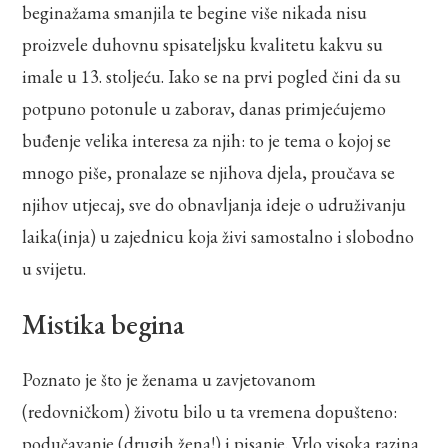
beginažama smanjila te begine više nikada nisu
proizvele duhovnu spisateljsku kvalitetu kakvu su
imale u 13. stoljeću. Iako se na prvi pogled čini da su
potpuno potonule u zaborav, danas primjećujemo
buđenje velika interesa za njih: to je tema o kojoj se
mnogo piše, pronalaze se njihova djela, proučava se
njihov utjecaj, sve do obnavljanja ideje o udruživanju
laika(inja) u zajednicu koja živi samostalno i slobodno
u svijetu.
Mistika begina
Poznato je što je ženama u zavjetovanom
(redovničkom) životu bilo u ta vremena dopušteno:
podučavanje (drugih žena!) i pisanje. Vrlo visoka razina