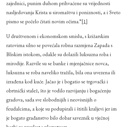
zajednici, punim duhom prihvaćene su vrijednosti
nasljedovanja Krista u siromaštvu i poniznosti, a i Sveto
pismo se počelo čitati novim očima.“
[1]
U društvenom i ekonomskom smislu, s križarskim
ratovima silno se povećala robna razmjena Zapada s
Bliskim istokom, odakle su dolazili luksuzna roba i
mirodije. Razvile su se banke i mjenjačnice novca,
luksuzna se roba naveliko tražila, bila ona uvezena ili
izrađena kod kuće. Jačao je i bogatio se trgovački i
obrtnički stalež, što je vodilo razvijanju i bogaćenju
gradova, sada sve slobodnijih i neovisnijih o
feudalcima, a koje su podupirali i štitili kraljevi jer im
je bogato građanstvo bilo dobar saveznik u vječnoj
borbi za prevlast s plemstvom.