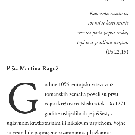
Kao voda razlih se,
sve mi se kosti rasuše
srce mi posta poput voska,
topi se u grudima mojim.
(Ps 22,15)
Piše: Martina Raguž
G
odine 1096. europski vitezovi iz
romanskih zemalja poveli su prvu
vojnu križara na Bliski istok. Do 1271.
godine uslijedilo ih je još šest, s
uglavnom kratkotrajnim ili nikakvim uspjehom. Vojne
su često bile popraćene razaranjima, pljačkama i