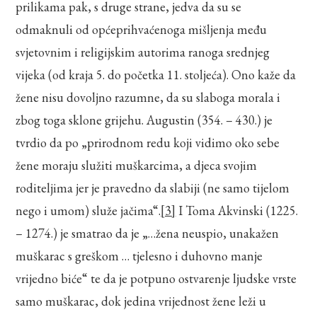
prilikama pak, s druge strane, jedva da su se
odmaknuli od općeprihvaćenoga mišljenja među
svjetovnim i religijskim autorima ranoga srednjeg
vijeka (od kraja 5. do početka 11. stoljeća). Ono kaže da
žene nisu dovoljno razumne, da su slaboga morala i
zbog toga sklone grijehu. Augustin (354. – 430.) je
tvrdio da po „prirodnom redu koji vidimo oko sebe
žene moraju služiti muškarcima, a djeca svojim
roditeljima jer je pravedno da slabiji (ne samo tijelom
nego i umom) služe jačima“.
[3]
I Toma Akvinski (1225.
– 1274.) je smatrao da je „…žena neuspio, unakažen
muškarac s greškom … tjelesno i duhovno manje
vrijedno biće“ te da je potpuno ostvarenje ljudske vrste
samo muškarac, dok jedina vrijednost žene leži u