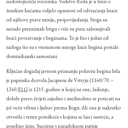
nedostojnošću svećenika. Vodstvo Reda je u brizi o
ženskim kućama vidjelo opasnost od odvraćanja braće
od njihove prave misije, propovijedanja. Stoga su
nerado preuzimali brigu i više su puta zabranjivali
braći povezivanje s beginama. To je bio i jedan od
razloga što su s vremenom mnoge kuće begina postale
dominikanski samostani.
Ključan događaj javnom priznanju pokretu begina bila
je papinska dozvola Jacquesu de Vitryju (1160/70. –
1240.)
[11]
iz 1215. godine u kojoj su one, laikinje,
dobile pravo živjeti zajedno i međusobno se poticati na
još veću vrlinu i ljubav prema Bogu. Ali ona je nakratko
otvorila i temu poteškoća s kojima se laici susreću, a
posebno žene. Suočene s paradoksom patnje