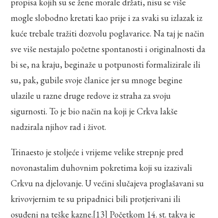
propisa kojih su se žene morale držati, nisu se više
mogle slobodno kretati kao prije i za svaki su izlazak iz
kuće trebale tražiti dozvolu poglavarice. Na taj je način
sve više nestajalo početne spontanosti i originalnosti da
bi se, na kraju, beginaže u potpunosti formalizirale ili
su, pak, gubile svoje članice jer su mnoge begine
ulazile u razne druge redove iz straha za svoju
sigurnosti. To je bio način na koji je Crkva lakše
nadzirala njihov rad i život.
Trinaesto je stoljeće i vrijeme velike strepnje pred
novonastalim duhovnim pokretima koji su izazivali
Crkvu na djelovanje. U većini slučajeva proglašavani su
krivovjernim te su pripadnici bili protjerivani ili
osuđeni na teške kazne.
[13]
Početkom 14. st. takva je