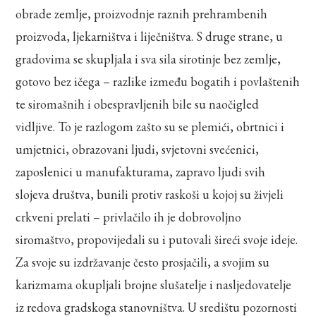
obrade zemlje, proizvodnje raznih prehrambenih
proizvoda, ljekarništva i liječništva. S druge strane, u
gradovima se skupljala i sva sila sirotinje bez zemlje,
gotovo bez ičega – razlike između bogatih i povlaštenih
te siromašnih i obespravljenih bile su naočigled
vidljive. To je razlogom zašto su se plemići, obrtnici i
umjetnici, obrazovani ljudi, svjetovni svećenici,
zaposlenici u manufakturama, zapravo ljudi svih
slojeva društva, bunili protiv raskoši u kojoj su živjeli
crkveni prelati – privlačilo ih je dobrovoljno
siromaštvo, propovijedali su i putovali šireći svoje ideje.
Za svoje su izdržavanje često prosjačili, a svojim su
karizmama okupljali brojne slušatelje i nasljedovatelje
iz redova gradskoga stanovništva. U središtu pozornosti