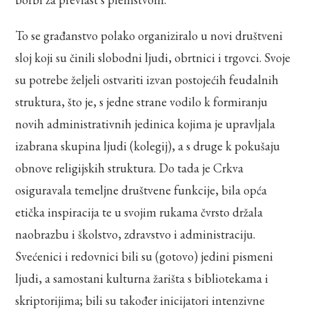
To se građanstvo polako organiziralo u novi društveni
sloj koji su činili slobodni ljudi, obrtnici i trgovci. Svoje
su potrebe željeli ostvariti izvan postojećih feudalnih
struktura, što je, s jedne strane vodilo k formiranju
novih administrativnih jedinica kojima je upravljala
izabrana skupina ljudi (kolegij), a s druge k pokušaju
obnove religijskih struktura. Do tada je Crkva
osiguravala temeljne društvene funkcije, bila opća
etička inspiracija te u svojim rukama čvrsto držala
naobrazbu i školstvo, zdravstvo i administraciju.
Svećenici i redovnici bili su (gotovo) jedini pismeni
ljudi, a samostani kulturna žarišta s bibliotekama i
skriptorijima; bili su također inicijatori intenzivne