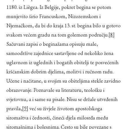
1180. iz Liègea. Iz Belgije, pokret begina se potom
munjevito širio Francuskom, Nizozemskom i
Njemačkom, da bi do kraja 13. st. begina bilo u gotovo
svakom većem gradu na tom golemom području.
[8]
Sačuvani zapisi o beginažama opisuju male,
samoodržive zajednice sastavljene od nekoliko žena
uglavnom iz uglednih i bogatih obitelji te posvećenih
kršćanskim dobrim djelima, molitvi i ručnom radu.
Učene i načitane, u svojim su obiteljima stekle zavidno
obrazovanje. Poznavale su literaturu, teološku i
svjetovnu, a i same su pisale. Nisu se držale utvrđenih
pravila,
[9]
već su živjele životom apostolskoga
siromaštva i čednosti, čineći djela milosrđa među
siromašnima i bolesnima. Često su bile povezane s