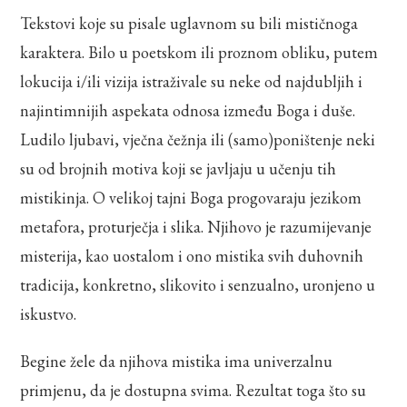
Tekstovi koje su pisale uglavnom su bili mističnoga
karaktera. Bilo u poetskom ili proznom obliku, putem
lokucija i/ili vizija istraživale su neke od najdubljih i
najintimnijih aspekata odnosa između Boga i duše.
Ludilo ljubavi, vječna čežnja ili (samo)poništenje neki
su od brojnih motiva koji se javljaju u učenju tih
mistikinja. O velikoj tajni Boga progovaraju jezikom
metafora, proturječja i slika. Njihovo je razumijevanje
misterija, kao uostalom i ono mistika svih duhovnih
tradicija, konkretno, slikovito i senzualno, uronjeno u
iskustvo.
Begine žele da njihova mistika ima univerzalnu
primjenu, da je dostupna svima. Rezultat toga što su