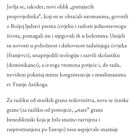
Javlja se, također, novi oblik „putujućih
propovjednika“, koji su se obraćali siromasima, govorili
o Božjoj ljubavi prema čovjeku i radosti jednostavnoga
života, pomagali im i njegovali ih u bolestima. Unijeli
su novosti u pobožnost i duhovnost tadašnjega čovjeka
(franjevci), unaprijedili teologiju i razvili skolastiku
(dominikanci), a iz toga vremena potječe i, do tada,
neviđeni pokušaj mirne koegzistencije s muslimanima
sv. Franje Asiškoga.
Za razliku od muških grana redovništva, nove se ženske
grane (za razliku od postojeće, „stare“ grane
benediktinki koja je bila snažno razvijena i
rasprostranjena po Europi) nisu uspijevale snažnije