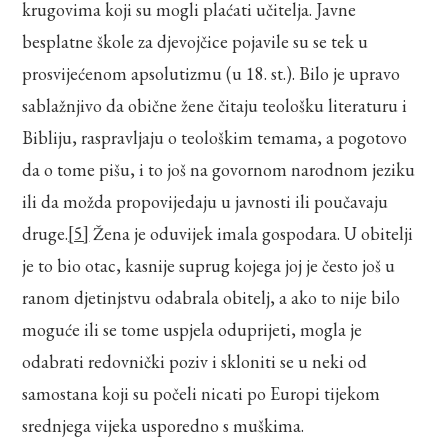
krugovima koji su mogli plaćati učitelja. Javne
besplatne škole za djevojčice pojavile su se tek u
prosvijećenom apsolutizmu (u 18. st.). Bilo je upravo
sablažnjivo da obične žene čitaju teološku literaturu i
Bibliju, raspravljaju o teološkim temama, a pogotovo
da o tome pišu, i to još na govornom narodnom jeziku
ili da možda propovijedaju u javnosti ili poučavaju
druge.
[5]
Žena je oduvijek imala gospodara. U obitelji
je to bio otac, kasnije suprug kojega joj je često još u
ranom djetinjstvu odabrala obitelj, a ako to nije bilo
moguće ili se tome uspjela oduprijeti, mogla je
odabrati redovnički poziv i skloniti se u neki od
samostana koji su počeli nicati po Europi tijekom
srednjega vijeka usporedno s muškima.