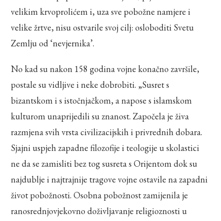
velikim krvoprolićem i, uza sve pobožne namjere i
velike žrtve, nisu ostvarile svoj cilj: osloboditi Svetu
Zemlju od ‘nevjernika’.
No kad su nakon 158 godina vojne konačno završile,
postale su vidljive i neke dobrobiti. „Susret s
bizantskom i s istočnjačkom, a napose s islamskom
kulturom unaprijedili su znanost. Započela je živa
razmjena svih vrsta civilizacijskih i privrednih dobara.
Sjajni uspjeh zapadne filozofije i teologije u skolastici
ne da se zamisliti bez tog susreta s Orijentom dok su
najdublje i najtrajnije tragove vojne ostavile na zapadni
život pobožnosti. Osobna pobožnost zamijenila je
ranosrednjovjekovno doživljavanje religioznosti u