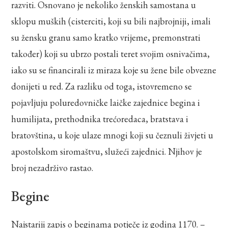
razviti. Osnovano je nekoliko ženskih samostana u
sklopu muških (cisterciti, koji su bili najbrojniji, imali
su žensku granu samo kratko vrijeme, premonstrati
također) koji su ubrzo postali teret svojim osnivačima,
iako su se financirali iz miraza koje su žene bile obvezne
donijeti u red. Za razliku od toga, istovremeno se
pojavljuju poluredovničke laičke zajednice begina i
humilijata, prethodnika trećoredaca, bratstava i
bratovština, u koje ulaze mnogi koji su čeznuli živjeti u
apostolskom siromaštvu, služeći zajednici. Njihov je
broj nezadrživo rastao.
Begine
Najstariji zapis o beginama potječe iz godina 1170. –