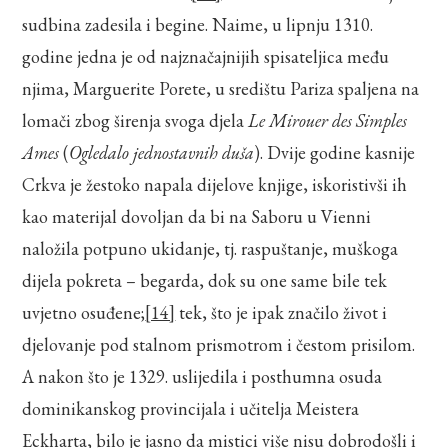
sudbina zadesila i begine. Naime, u lipnju 1310.
godine jedna je od najznačajnijih spisateljica među
njima, Marguerite Porete, u središtu Pariza spaljena na
lomači zbog širenja svoga djela
Le Mirouer des Simples
Ames
(
Ogledalo jednostavnih duša
). Dvije godine kasnije
Crkva je žestoko napala dijelove knjige, iskoristivši ih
kao materijal dovoljan da bi na Saboru u Vienni
naložila potpuno ukidanje, tj. raspuštanje, muškoga
dijela pokreta – begarda, dok su one same bile tek
uvjetno osuđene;
[14]
tek, što je ipak značilo život i
djelovanje pod stalnom prismotrom i čestom prisilom.
A nakon što je 1329. uslijedila i posthumna osuda
dominikanskog provincijala i učitelja Meistera
Eckharta, bilo je jasno da mistici više nisu dobrodošli i