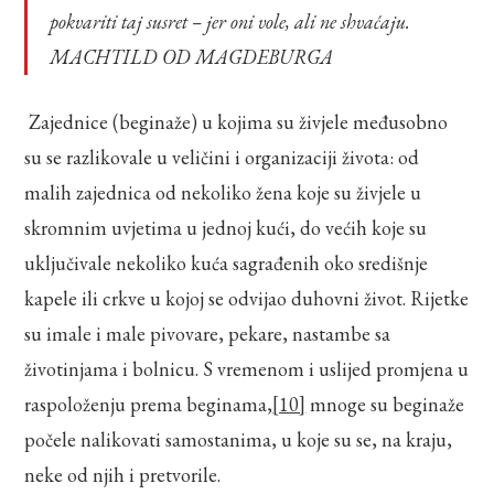
pokvariti taj susret – jer oni vole, ali ne shvaćaju.
MACHTILD OD MAGDEBURGA
Zajednice (beginaže) u kojima su živjele međusobno
su se razlikovale u veličini i organizaciji života: od
malih zajednica od nekoliko žena koje su živjele u
skromnim uvjetima u jednoj kući, do većih koje su
uključivale nekoliko kuća sagrađenih oko središnje
kapele ili crkve u kojoj se odvijao duhovni život. Rijetke
su imale i male pivovare, pekare, nastambe sa
životinjama i bolnicu. S vremenom i uslijed promjena u
raspoloženju prema beginama,
[10]
mnoge su beginaže
počele nalikovati samostanima, u koje su se, na kraju,
neke od njih i pretvorile.