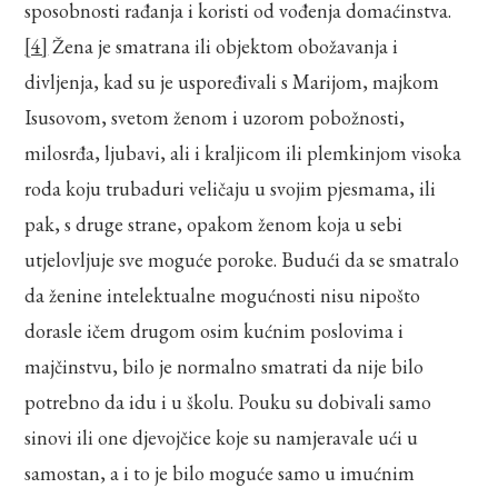
sposobnosti rađanja i koristi od vođenja domaćinstva.
[4]
Žena je smatrana ili objektom obožavanja i
divljenja, kad su je uspoređivali s Marijom, majkom
Isusovom, svetom ženom i uzorom pobožnosti,
milosrđa, ljubavi, ali i kraljicom ili plemkinjom visoka
roda koju trubaduri veličaju u svojim pjesmama, ili
pak, s druge strane, opakom ženom koja u sebi
utjelovljuje sve moguće poroke. Budući da se smatralo
da ženine intelektualne mogućnosti nisu nipošto
dorasle ičem drugom osim kućnim poslovima i
majčinstvu, bilo je normalno smatrati da nije bilo
potrebno da idu i u školu. Pouku su dobivali samo
sinovi ili one djevojčice koje su namjeravale ući u
samostan, a i to je bilo moguće samo u imućnim