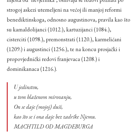
strogoj askezi utemeljeni na većoj ili manjoj reformi
benediktinskoga, odnosno augustinova, pravila kao što
su kamaldolijanci (1012.), kartuzijanci (1084.),
cisterciti (1098.), premonstrati (1120.), karmelićani
(1209.) i augustinci (1256.), te na koncu prosjački i
propovjednički redovi franjevaca (1208.) i
dominikanaca (1216.).
U jedinstvu,
u tom blaženom mirovanju,
On se daje (mojoj) duši,
kao što se i ona daje bez zadrške Njemu.
MACHTILD OD MAGDEBURGA