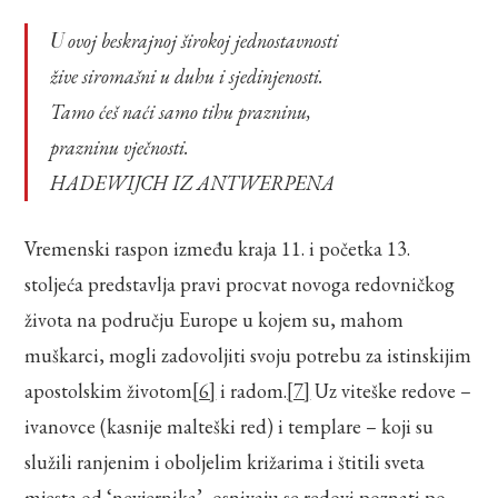
U ovoj beskrajnoj širokoj jednostavnosti
žive siromašni u duhu i sjedinjenosti.
Tamo ćeš naći samo tihu prazninu,
prazninu vječnosti.
HADEWIJCH IZ ANTWERPENA
Vremenski raspon između kraja 11. i početka 13.
stoljeća predstavlja pravi procvat novoga redovničkog
života na području Europe u kojem su, mahom
muškarci, mogli zadovoljiti svoju potrebu za istinskijim
apostolskim životom
[6]
i radom.
[7]
Uz viteške redove –
ivanovce (kasnije malteški red) i templare – koji su
služili ranjenim i oboljelim križarima i štitili sveta
mjesta od ‘nevjernika’, osnivaju se redovi poznati po