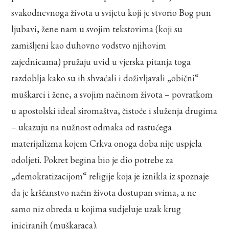
svakodnevnoga života u svijetu koji je stvorio Bog pun
ljubavi, žene nam u svojim tekstovima (koji su
zamišljeni kao duhovno vodstvo njihovim
zajednicama) pružaju uvid u vjerska pitanja toga
razdoblja kako su ih shvaćali i doživljavali „obični“
muškarci i žene, a svojim načinom života – povratkom
u apostolski ideal siromaštva, čistoće i služenja drugima
– ukazuju na nužnost odmaka od rastućega
materijalizma kojem Crkva onoga doba nije uspjela
odoljeti. Pokret begina bio je dio potrebe za
„demokratizacijom“ religije koja je iznikla iz spoznaje
da je kršćanstvo način života dostupan svima, a ne
samo niz obreda u kojima sudjeluje uzak krug
iniciranih (muškaraca).