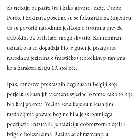
da trebaju pripaziti što i kako govore i rade. Osude
Porete i Eckharta posebno su se fokusirale na činjenicu
da su govorili narodnim jezikom o stvarima previše
dubokim da bi ih laici mogli shvatiti. Kombinirani
učinak ova tri događaja bio je gušenje pisanja na
narodnim jezicima o (mističko) teološkim pitanjima
koja karakteriziraju 13. stoljeće.
Ipak, mnoštvo prekrasnih beginaža u Belgiji koje
potječu iz kasnijih vremena svjedoči o tome kako to nije
bio kraj pokreta. Većina žena koje su u kasnijim
razdobljima postale begine bila je skromnijega
podrijetla i nastavila je tradiciju dobrotvornih djela i
brige o bolesnicima. Razina se obrazovanja u