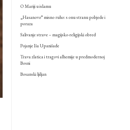
O Mariji u islamu
„Hasanovo“ misno ruho: s onu stranu pobjede i
poraza
Salivanje strave – magijsko-religijski obred
Pojanje Iša Upanišade
Trava zlatica i tragovi alhemije u predmodernoj
Bosni
Bosanski ljiljan