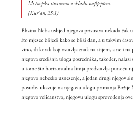
Mi čovjeka stvaramo u skladu najljepšem.
(Kur'an, 25:1)
Blizina Neba uslijed njegova prisustva nekada čak 
što mjesec blijedi kako se bliži dan, a u takvim ča
vino, ili korak koji ostavlja znak na stijeni, a ne 
njegova središnja uloga posrednika, također, nalazi s
u tome što horizontalna linija predstavlja punoću nj
njegovo nebesko uznesenje, a jedan drugi njegov sim
posude, ukazuje na njegovu ulogu primanja Božije M
njegovo veličanstvo, njegovu ulogu sprovođenja ove 