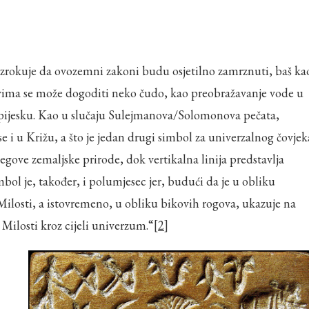
uzrokuje da ovozemni zakoni budu osjetilno zamrznuti, baš ka
sovima se može dogoditi neko čudo, kao preobražavanje vode u
i na pijesku. Kao u slučaju Sulejmanova/Solomonova pečata,
e i u Križu, a što je jedan drugi simbol za univerzalnog čovjek
egove zemaljske prirode, dok vertikalna linija predstavlja
bol je, također, i polumjesec jer, budući da je u obliku
ilosti, a istovremeno, u obliku bikovih rogova, ukazuje na
Milosti kroz cijeli univerzum.“
[2]