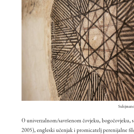
Sulejmano
O univerzalnom/savršenom čovjeku, bogočovjeku, smirenom u jeziku simbola kazuje nam Martin Lings (1909-
2005), engleski učenjak i promicatelj perenijalne filo