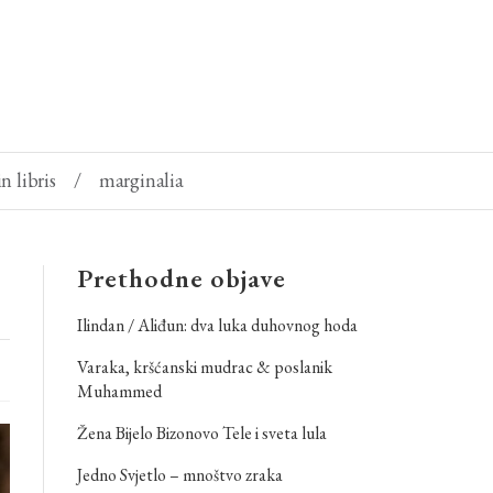
in libris
/
marginalia
Prethodne objave
Ilindan / Aliđun: dva luka duhovnog hoda
Varaka, kršćanski mudrac & poslanik
Muhammed
Žena Bijelo Bizonovo Tele i sveta lula
Jedno Svjetlo – mnoštvo zraka