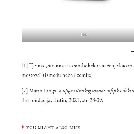
Križ
[1]
Tjesnac, što ima isto simboličko značenje kao mo
mostova“ (između neba i zemlje).
[2]
Marin Lings,
Knjiga istinskog uvida: sufijska doktirn
ilm fondacija, Tutin, 2021, str. 38-39.
YOU MIGHT ALSO LIKE