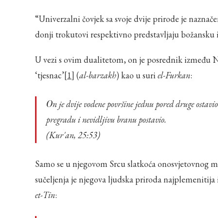
“Univerzalni čovjek sa svoje dvije prirode je naz
donji trokutovi respektivno predstavljaju božansku 
U vezi s ovim dualitetom, on je posrednik između N
‘tjesnac’
[1]
(
al-barzakh
) kao u suri
el-Furkan
:
On je dvije vodene površine jednu pored druge ostavio – jedna je pitka i slatka, druga slana i gorka, a između njih je
pregradu i nevidljivu branu postavio.
(Kur'an, 25:53)
Samo se u njegovom Srcu slatkoća onosvjetovnog mo
sučeljenja je njegova ljudska priroda najplemenitija 
et-Tin
: