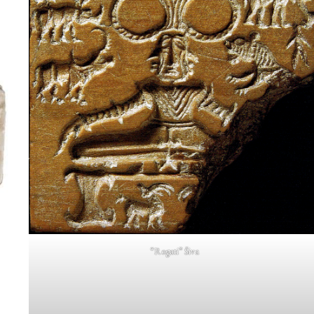
“Rogati” Šiva