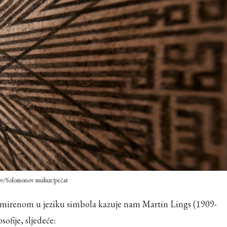
v/Solomonov muhur/pečat
sofije, sljedeće: