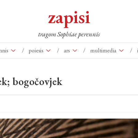
zapisi
tragom Sophiae perennis
nnis
/
poiesis
/
ars
/
multimedia
/
jek; bogočovjek