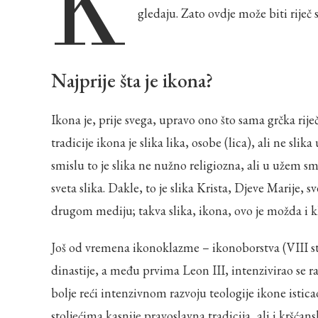
K
gledaju. Zato ovdje može biti rije
Najprije šta je ikona?
Ikona je, prije svega, upravo ono što sama grčka rije
tradicije ikona je slika lika, osobe (lica), ali ne slik
smislu to je slika ne nužno religiozna, ali u užem sm
sveta slika. Dakle, to je slika Krista, Djeve Marije, 
drugom mediju; takva slika, ikona, ovo je možda i 
Još od vremena ikonoklazme – ikonoborstva (VIII st.)
dinastije, a među prvima Leon III, intenzivirao se 
bolje reći intenzivnom razvoju teologije ikone istica
stoljećima kasnije pravoslavna tradicija, ali i kršćan