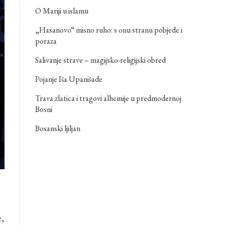
O Mariji u islamu
„Hasanovo“ misno ruho: s onu stranu pobjede i
poraza
Salivanje strave – magijsko-religijski obred
Pojanje Iša Upanišade
Trava zlatica i tragovi alhemije u predmodernoj
Bosni
Bosanski ljiljan
e,