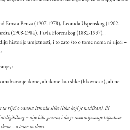
io od Ernsta Benza (1907-1978), Leonida Uspenskog (1902-
ardta (1908-1984), Pavla Florenskog (1882-1937)…
u historije umjetnosti, i to zato što o tome nema ni riječi –
:
anje, i
aliziranje ikone, ali ikone kao slike (likovnosti), ali ne
i inteligibilnog – nije bilo govora; i da je razumijevanje hipostaze
ikone – o tome ni slova.