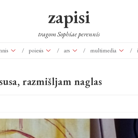
zapisi
tragom Sophiae perennis
nnis
/
poiesis
/
ars
/
multimedia
/
susa, razmišljam naglas