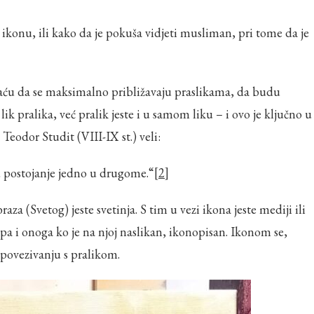
konu, ili kako da je pokuša vidjeti musliman, pri tome da je
daću da se maksimalno približavaju praslikama, da budu
 lik pralika, već pralik jeste i u samom liku – i ovo je ključno u
 Teodor Studit (VIII-IX st.) veli:
ju postojanje jedno u drugome.“
[2]
a (Svetog) jeste svetinja. S tim u vezi ikona jeste mediji ili
pa i onoga ko je na njoj naslikan, ikonopisan. Ikonom se,
 povezivanju s pralikom.