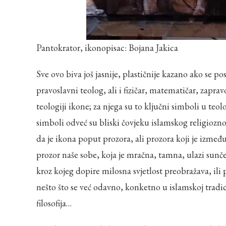
Pantokrator, ikonopisac: Bojana Jakica
Sve ovo biva još jasnije, plastičnije kazano ako se 
pravoslavni teolog, ali i fizičar, matematičar, zaprav
teologiji ikone; za njega su to ključni simboli u teo
simboli odveć su bliski čovjeku islamskog religiozn
da je ikona poput prozora, ali prozora koji je izmeđ
prozor naše sobe, koja je mračna, tamna, ulazi sunče
kroz kojeg dopire milosna svjetlost preobražava, ili 
nešto što se već odavno, konketno u islamskoj tradiciji
filosofija…