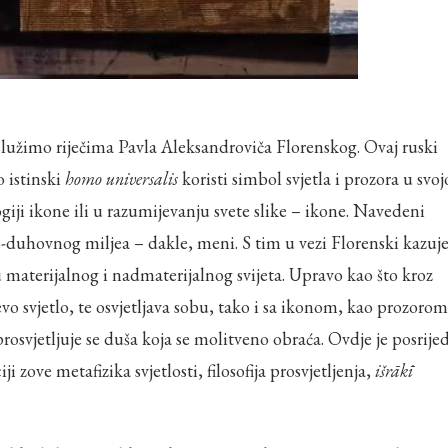
poslužimo riječima Pavla Aleksandroviča Florenskog. Ovaj ruski
o istinski
homo universalis
koristi simbol svjetla i prozora u svoj
logiji ikone ili u razumijevanju svete slike – ikone. Navedeni
o-duhovnog miljea – dakle, meni. S tim u vezi Florenski kazuj
u materijalnog i nadmaterijalnog svijeta. Upravo kao što kroz
vo svjetlo, te osvjetljava sobu, tako i sa ikonom, kao prozorom
prosvjetljuje se duša koja se molitveno obraća. Ovdje je posrije
 zove metafizika svjetlosti, filosofija prosvjetljenja,
išrākī