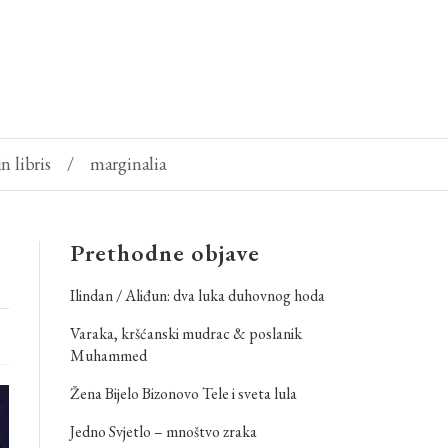
in libris
/
marginalia
Prethodne objave
Ilindan / Aliđun: dva luka duhovnog hoda
Varaka, kršćanski mudrac & poslanik
Muhammed
Žena Bijelo Bizonovo Tele i sveta lula
Jedno Svjetlo – mnoštvo zraka