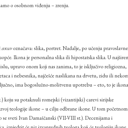
č samo o osobnom viđenju – zrenju.
č
ɛɩκων
označava: slika, portret. Nadalje, po učenju pravoslavne
a uopće. Ikona je personalna slika ili hipostatska slika. U najšir
islu, upravo onom koji nas zanima, to je isključivo religiozna,
svetaca i nebesnika, najčešće naslikana na drvetu, zidu ili neko
ključno, ima bogoslužno-molitvenu upotrebu – eto, to je ikona
 koju su potaknuli romejski (vizantijski) carevi sirijske
razvoj teologije ikone – u cilju odbrane ikone. U tom početnom
o se sveti Ivan Damaščanski (VII-VIII st.). Decenijama i
ska, iznjedrit će niz izvanrednih teologa koji će teologiju ikone