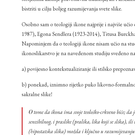
bistriti u cilju boljeg razumijevanja svete slike.
Osobno sam o teologiji ikone najprije i najviše uč
1987), Egona Sendlera (1923-2014), Titusa Burckh
Napominjem da o teologiji ikone nisam učio na studij
ikonoslikarstvo je na navedenom studiju svedeno na
a) povijesno kontekstualiziranje ili stilsko prepoznav
b) ponekad, iznimno rijetko puko likovno-formalno an
sakralne slike!
O tome da ikona ima svoje teološko-crkveno biće; da je tu riječ o odnosu između slike (lika koji je naslikan), ili
senzibilnog, i praslike (pralika, lika koji se slika), il
(hipostatska slika) možda i ključno u razumijevanju 