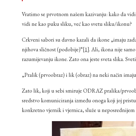
Vratimo se prvotnom našem kazivanju: kako da vidi i
vidi ne kao puku sliku, već kao svetu sliku/ikonu?
Crkveni sabori su davno kazali da ikone „imaju za
njihova sličnost (podobije)“
[1]
. Ali, ikona nije samo
razumijevanju ikone. Zato ona jeste sveta slika. Sveti
„Pralik (prvoobraz) i lik (obraz) na neki način ima
Zato lik, koji u sebi smiruje ODRAZ pralika/prvoobraz
sredstvo komuniciranja između onoga koji joj pristu
konkretno vjernik i vjernica, služe u neposrednijem