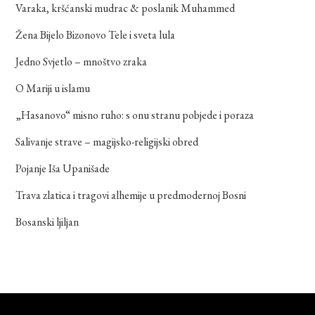
Varaka, kršćanski mudrac & poslanik Muhammed
Žena Bijelo Bizonovo Tele i sveta lula
Jedno Svjetlo – mnoštvo zraka
O Mariji u islamu
„Hasanovo“ misno ruho: s onu stranu pobjede i poraza
Salivanje strave – magijsko-religijski obred
Pojanje Iša Upanišade
Trava zlatica i tragovi alhemije u predmodernoj Bosni
Bosanski ljiljan