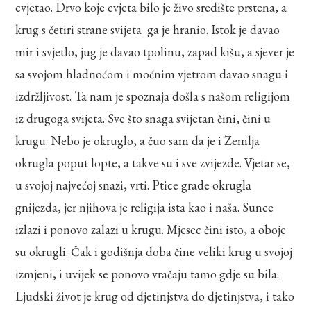
cvjetao. Drvo koje cvjeta bilo je živo središte prstena, a
krug s četiri strane svijeta ga je hranio. Istok je davao
mir i svjetlo, jug je davao tpolinu, zapad kišu, a sjever je
sa svojom hladnoćom i moćnim vjetrom davao snagu i
izdržljivost. Ta nam je spoznaja došla s našom religijom
iz drugoga svijeta. Sve što snaga svijetan čini, čini u
krugu. Nebo je okruglo, a čuo sam da je i Zemlja
okrugla poput lopte, a takve su i sve zvijezde. Vjetar se,
u svojoj najvećoj snazi, vrti. Ptice grade okrugla
gnijezda, jer njihova je religija ista kao i naša. Sunce
izlazi i ponovo zalazi u krugu. Mjesec čini isto, a oboje
su okrugli. Čak i godišnja doba čine veliki krug u svojoj
izmjeni, i uvijek se ponovo vračaju tamo gdje su bila.
Ljudski život je krug od djetinjstva do djetinjstva, i tako