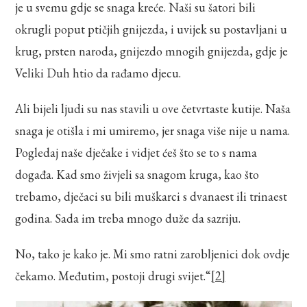
je u svemu gdje se snaga kreće. Naši su šatori bili
okrugli poput ptičjih gnijezda, i uvijek su postavljani u
krug, prsten naroda, gnijezdo mnogih gnijezda, gdje je
Veliki Duh htio da rađamo djecu.
Ali bijeli ljudi su nas stavili u ove četvrtaste kutije. Naša
snaga je otišla i mi umiremo, jer snaga više nije u nama.
Pogledaj naše dječake i vidjet ćeš što se to s nama
događa. Kad smo živjeli sa snagom kruga, kao što
trebamo, dječaci su bili muškarci s dvanaest ili trinaest
godina. Sada im treba mnogo duže da sazriju.
No, tako je kako je. Mi smo ratni zarobljenici dok ovdje
čekamo. Međutim, postoji drugi svijet.“
[2]