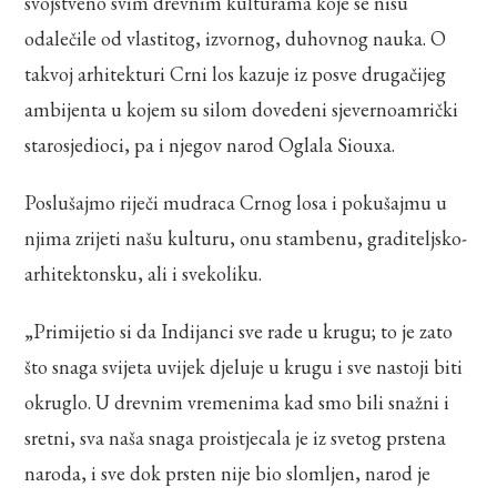
svojstveno svim drevnim kulturama koje se nisu
odalečile od vlastitog, izvornog, duhovnog nauka. O
takvoj arhitekturi Crni los kazuje iz posve drugačijeg
ambijenta u kojem su silom dovedeni sjevernoamrički
starosjedioci, pa i njegov narod Oglala Siouxa.
Poslušajmo riječi mudraca Crnog losa i pokušajmu u
njima zrijeti našu kulturu, onu stambenu, graditeljsko-
arhitektonsku, ali i svekoliku.
„Primijetio si da Indijanci sve rade u krugu; to je zato
što snaga svijeta uvijek djeluje u krugu i sve nastoji biti
okruglo. U drevnim vremenima kad smo bili snažni i
sretni, sva naša snaga proistjecala je iz svetog prstena
naroda, i sve dok prsten nije bio slomljen, narod je