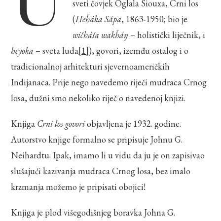
sveti čovjek Oglala Siouxa, Crni los
(
Heȟáka Sápa
, 1863-1950; bio je
wičháša wakȟáŋ
– holistički liječnik, i
heyoka
– sveta luda
[1]
), govori, izemđu ostalog i o
tradicionalnoj arhitekturi sjevernoameričkih
Indijanaca. Prije nego navedemo riječi mudraca Crnog
losa, dužni smo nekoliko riječ o navedenoj knjizi.
Knjiga
Crni los govori
objavljena je 1932. godine.
Autorstvo knjige formalno se pripisuje Johnu G.
Neihardtu. Ipak, imamo li u vidu da ju je on zapisivao
slušajući kazivanja mudraca Crnog losa, bez imalo
krzmanja možemo je pripisati obojici!
Knjiga je plod višegodišnjeg boravka Johna G.