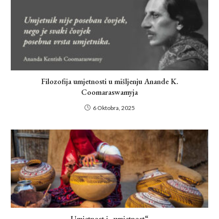
Filozofija umjetnosti u mišljenju Anande K.
Coomaraswamyja
6 Oktobra, 2025
Umjetnost i „umjetnost“