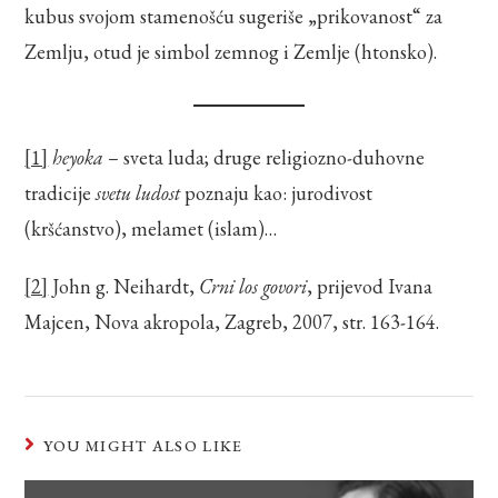
kubus svojom stamenošću sugeriše „prikovanost“ za
Zemlju, otud je simbol zemnog i Zemlje (htonsko).
[1]
heyoka
– sveta luda; druge religiozno-duhovne
tradicije
svetu ludost
poznaju kao: jurodivost
(kršćanstvo), melamet (islam)…
[2]
John g. Neihardt,
Crni los govori
, prijevod Ivana
Majcen, Nova akropola, Zagreb, 2007, str. 163-164.
YOU MIGHT ALSO LIKE