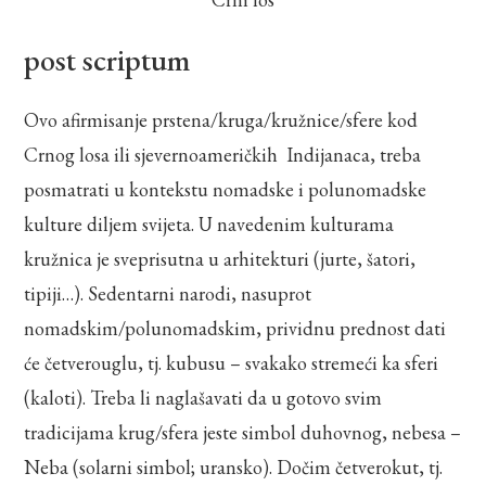
post scriptum
Ovo afirmisanje prstena/kruga/kružnice/sfere kod
Crnog losa ili sjevernoameričkih Indijanaca, treba
posmatrati u kontekstu nomadske i polunomadske
kulture diljem svijeta. U navedenim kulturama
kružnica je sveprisutna u arhitekturi (jurte, šatori,
tipiji…). Sedentarni narodi, nasuprot
nomadskim/polunomadskim, prividnu prednost dati
će četverouglu, tj. kubusu – svakako stremeći ka sferi
(kaloti). Treba li naglašavati da u gotovo svim
tradicijama krug/sfera jeste simbol duhovnog, nebesa –
Neba (solarni simbol; uransko). Dočim četverokut, tj.