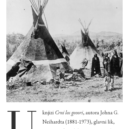
U
knjizi
Crni los govori
, autora Johna G.
Neihardta (1881-1973), glavni lik,