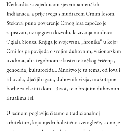
Neihardta sa zajednicom sjevernoameričkih
Indijanaca, a prije svega s mudracem Crnim losom.
Stekavši puno povjerenje Crnog losa započeo je
zapisivati, uz njegovu dozvolu, kazivanja mudraca
Oglala Siouxa. Knjiga je svojevrsna „hronika“ u kojoj
Crni los pripovijeda o svojim duhovnim, vizionarskim
uvidima, ali i tegobnom iskustvu etničkog čišćenja,
genocida, kulturocida… Mnoštvo je tu tema, od lova i
ribovola, dječijih igara, duhovnih vizija, mukotrpne
borbe za vlastiti dom – život, te o brojnim duhovnim
ritualima i sl.
U jednom poglavlju čitamo o tradicionalnoj
arhitekturi, koju njedri holistično svetogleđe, a ono je