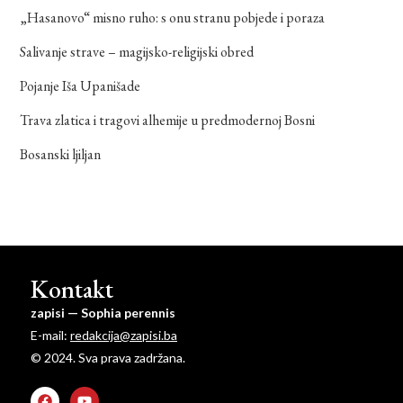
„Hasanovo“ misno ruho: s onu stranu pobjede i poraza
Salivanje strave – magijsko-religijski obred
Pojanje Iša Upanišade
Trava zlatica i tragovi alhemije u predmodernoj Bosni
Bosanski ljiljan
Kontakt
zapisi — Sophia perennis
E-mail:
redakcija@zapisi.ba
© 2024. Sva prava zadržana.