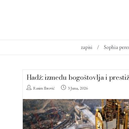
zapisi
/
Sophia pere
Hadž: između bogoštovlja i presti
Rasim Ibrović
3 Juna, 2026