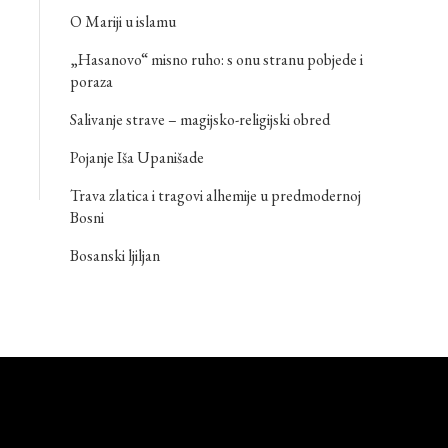
O Mariji u islamu
„Hasanovo“ misno ruho: s onu stranu pobjede i
poraza
Salivanje strave – magijsko-religijski obred
Pojanje Iša Upanišade
Trava zlatica i tragovi alhemije u predmodernoj
Bosni
Bosanski ljiljan