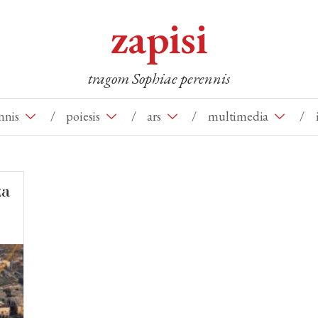
zapisi
tragom Sophiae perennis
nnis
/
poiesis
/
ars
/
multimedia
/
ža