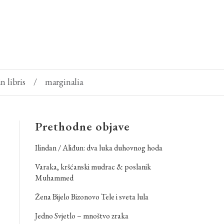
in libris
/
marginalia
Prethodne objave
Ilindan / Aliđun: dva luka duhovnog hoda
Varaka, kršćanski mudrac & poslanik
Muhammed
Žena Bijelo Bizonovo Tele i sveta lula
Jedno Svjetlo – mnoštvo zraka