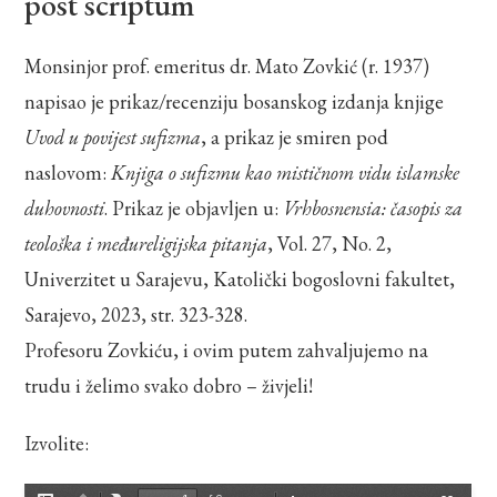
post scriptum
Monsinjor prof. emeritus dr. Mato Zovkić (r. 1937)
napisao je prikaz/recenziju bosanskog izdanja knjige
Uvod u povijest sufizma
, a prikaz je smiren pod
naslovom:
Knjiga o sufizmu kao mističnom vidu islamske
duhovnosti
. Prikaz je objavljen u:
Vrhbosnensia: časopis za
teološka i međureligijska pitanja
, Vol. 27, No. 2,
Univerzitet u Sarajevu, Katolički bogoslovni fakultet,
Sarajevo, 2023, str. 323-328.
Profesoru Zovkiću, i ovim putem zahvaljujemo na
trudu i želimo svako dobro – živjeli!
Izvolite: