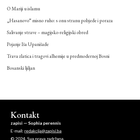
O Mariji u islamu
„Hasanovo“ misno ruho: s onu stranu pobjede i poraza
Salivanje strave – magijsko-religijski obred
Pojanje Iša Upanišade
Trava zlatica i tragovi alhemije u predmodernoj Bosni
Bosanski ljiljan
Kontakt
zapisi — Sophia perennis
E-mail:
redakcija@zapisi.ba
© 2024. Sva prava zadržana.