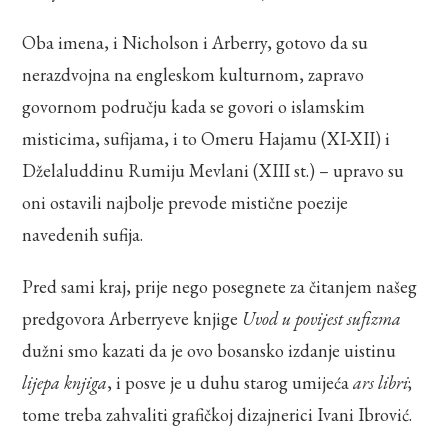
Oba imena, i Nicholson i Arberry, gotovo da su
nerazdvojna na engleskom kulturnom, zapravo
govornom području kada se govori o islamskim
misticima, sufijama, i to Omeru Hajamu (XI-XII) i
Dželaluddinu Rumiju Mevlani (XIII st.) – upravo su
oni ostavili najbolje prevode mistične poezije
navedenih sufija.
Pred sami kraj, prije nego posegnete za čitanjem našeg
predgovora Arberryeve knjige
Uvod u povijest sufizma
dužni smo kazati da je ovo bosansko izdanje uistinu
lijepa knjiga
, i posve je u duhu starog umijeća
ars libri
;
tome treba zahvaliti grafičkoj dizajnerici Ivani Ibrović.