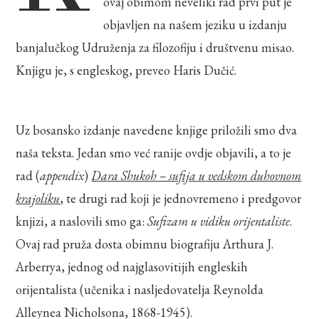
ovaj obimom neveliki rad prvi put je
objavljen na našem jeziku u izdanju
banjalučkog Udruženja za filozofiju i društvenu misao.
Knjigu je, s engleskog, preveo Haris Dučić.
Uz bosansko izdanje navedene knjige priložili smo dva
naša teksta. Jedan smo već ranije ovdje objavili, a to je
rad (
appendix
)
Dara Shukoh – sufija u vedskom duhovnom
krajoliku
, te drugi rad koji je jednovremeno i predgovor
knjizi, a naslovili smo ga:
Sufizam u vidiku orijentaliste
.
Ovaj rad pruža dosta obimnu biografiju Arthura J.
Arberrya, jednog od najglasovitijih engleskih
orijentalista (učenika i nasljedovatelja Reynolda
Alleynea Nicholsona, 1868-1945).