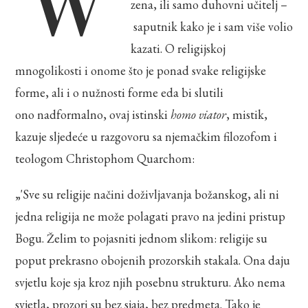
zena, ili samo duhovni učitelj –
saputnik kako je i sam više volio
kazati. O religijskoj
mnogolikosti i onome što je ponad svake religijske
forme, ali i o nužnosti forme eda bi slutili
ono nadformalno, ovaj istinski
homo viator
, mistik,
kazuje sljedeće u razgovoru sa njemačkim filozofom i
teologom Christophom Quarchom:
„'Sve su religije načini doživljavanja božanskog, ali ni
jedna religija ne može polagati pravo na jedini pristup
Bogu. Želim to pojasniti jednom slikom: religije su
poput prekrasno obojenih prozorskih stakala. Ona daju
svjetlu koje sja kroz njih posebnu strukturu. Ako nema
svjetla, prozori su bez sjaja, bez predmeta. Tako je