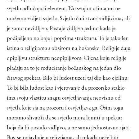
svjetlo odlučujući element. No svojim očima mi ne
možemo vidjeti svjetlo. Svjetlo čini stvari vidljivima, ali
je samo nevidljivo. Postaje vidljivo jedino kada je
podijeljeno na boje i poprima strukturu. To je također
istina o religijama s obzirom na božansko. Religije daju
opipljivu strukturu neopipljivom. Cijena koju religije
plaćaju za to je reduciranje božanskog na jedan dio
čitavog spektra. Bilo bi ludost uzeti taj dio kao cjelinu.
To bi bila ludost kao i vjerovanje da prozorsko staklo
ima svoju vlastitu snagu osvjetljavanja neovisnu od
svjetla koje sja na prozoru i osvjetljava ga. Osim toga
moramo shvatiti da se svjetlo mora lomiti u spektar
boja da bi postalo vidljivo, a ne samo jednostavno sjati.
Bog se pojavljuje u religijama, ali nikada neće biti