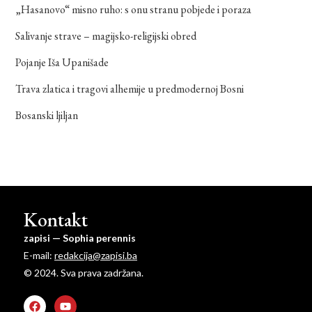
„Hasanovo“ misno ruho: s onu stranu pobjede i poraza
Salivanje strave – magijsko-religijski obred
Pojanje Iša Upanišade
Trava zlatica i tragovi alhemije u predmodernoj Bosni
Bosanski ljiljan
Kontakt
zapisi — Sophia perennis
E-mail:
redakcija@zapisi.ba
© 2024. Sva prava zadržana.