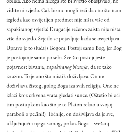
oblika. Ako nema ničega što bi svjetlo obasjavalo, ne
vidite ni svjetlo. Čak bismo mogli reći da ono što nam
izgleda kao osvijetljen predmet nije ništa više od
zapakiranog svjetla! Drugačije rečeno: zaista nije ništa
više do svjetlo. Svjetlo se pojavljuje kada se osvjetljava.
Upravo je to slučaj s Bogom. Postoji samo Bog, jer Bog
je postojanje samo po sebi. Sve što postoji jeste
pojavnost bivanja,
zapakiranog bivanja
, da se tako
izrazim. To je ono što mistik doživljava. On ne
doživljava čistog, golog Boga iza svih religija. One ne
izlazi kroz crkvena vrata gledati sunce. (Oštetio bi oči
tim postupkom kao što je to Platon rekao u svojoj
paraboli o pećini!). Točnije, on doživljava da je sve,
uključujući i njega samog, prikaz Boga – svežanj