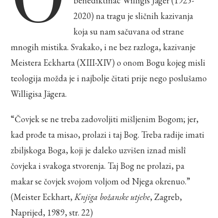
benediktinac Willigis Jäger (1925-
2020) na tragu je sličnih kazivanja
koja su nam sačuvana od strane
mnogih mistika. Svakako, i ne bez razloga, kazivanje
Meistera Eckharta (XIII-XIV) o onom Bogu kojeg misli
teologija možda je i najbolje čitati prije nego poslušamo
Willigisa Jägera.
“Čovjek se ne treba zadovoljiti mišljenim Bogom; jer,
kad prođe ta misao, prolazi i taj Bog. Treba radije imati
zbiljskoga Boga, koji je daleko uzvišen iznad mislî
čovjeka i svakoga stvorenja. Taj Bog ne prolazi, pa
makar se čovjek svojom voljom od Njega okrenuo.”
(Meister Eckhart,
Knjiga božanske utjehe
, Zagreb,
Naprijed, 1989, str. 22)