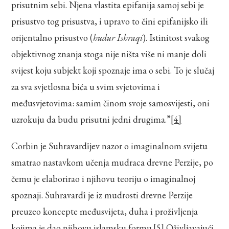
prisutnim sebi. Njena vlastita epifanija samoj sebi je
prisustvo tog prisustva, i upravo to čini epifanijsko ili
orijentalno prisustvo (
hudur Ishraqi
). Istinitost svakog
objektivnog znanja stoga nije ništa više ni manje doli
svijest koju subjekt koji spoznaje ima o sebi. To je slučaj
za sva svjetlosna bića u svim svjetovima i
međusvjetovima: samim činom svoje samosvijesti, oni
uzrokuju da budu prisutni jedni drugima.”
[4]
Corbin je Suhravardījev nazor o imaginalnom svijetu
smatrao nastavkom učenja mudraca drevne Perzije, po
čemu je elaborirao i njihovu teoriju o imaginalnoj
spoznaji. Suhravardī je iz mudrosti drevne Perzije
preuzeo koncepte međusvijeta, duha i proživljenja
kojima je dao njihovu islamsku formu.
[5]
Oživljavajući