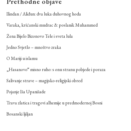
Prethodne objave
Ilindan / Aliđun: dva luka duhovnog hoda
Varaka, kršćanski mudrac & poslanik Muhammed
Žena Bijelo Bizonovo Tele i sveta lula
Jedno Svjetlo – mnoštvo zraka
O Mariji u islamu
„Hasanovo“ misno ruho: s onu stranu pobjede i poraza
Salivanje strave – magijsko-religijski obred
Pojanje Iša Upanišade
Trava zlatica i tragovi alhemije u predmodernoj Bosni
Bosanski ljiljan