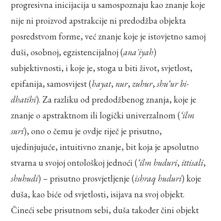
progresivna inicijacija u samospoznaju kao znanje koje
nije ni proizvod apstrakcije ni predodžba objekta
posredstvom forme, već znanje koje je istovjetno samoj
duši, osobnoj, egzistencijalnoj (
ana'iyah
)
subjektivnosti, i koje je, stoga u biti život, svjetlost,
epifanija, samosvijest (
hayat
,
nur
,
zuhur
,
shu‘ur bi-
dhatihi
). Za razliku od predodžbenog znanja, koje je
znanje o apstraktnom ili logički univerzalnom (
‘ilm
suri
), ono o čemu je ovdje riječ je prisutno,
ujedinjujuće, intuitivno znanje, bit koja je apsolutno
stvarna u svojoj ontološkoj jednoći (
‘ilm huduri
,
ittisali
,
shuhudi
) – prisutno prosvjetljenje (
ishraq huduri
) koje
duša, kao biće od svjetlosti, isijava na svoj objekt.
Čineći sebe prisutnom sebi, duša također čini objekt