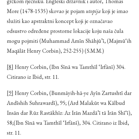
grčkom rječniku. Engleski državnik i autor, Thomas
More (1478-1535) skovao je pojam
utopija
koji je imao
služiti kao apstraktni koncept koji je označavao
odsustvo određene prostorne lokacije koju naša čula
mogu pojmiti (Muhammad Amīn Shāhjū’ī, (Majmū‘ih
Maqālāt Henry Corbin), 252-255) (S.M.M.)
[8]
Henry Corbin, (Ibn Sīnā wa Tamthīl ‘Irfānī) 304.
Citirano iz Ibid, str. 11.
[9]
Henry Corbin, (Bunmāyih-hā-ye Ayīn Zartushtī dar
Andīshih Suhrawardī), 95; (Ard Malakūt wa Kālbud
Insān dar Rūz Rastākhīz: Az Irān Mazdā’ī tā Irān Shī‘ī),
58;(Ibn Sīnā wa Tamthīl ‘Irfānī), 304. Citirano iz Ibid,
str. 11.