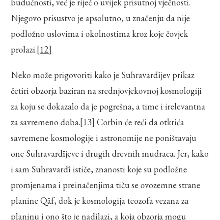
budućnosti, već je riječ o uvijek prisutnoj vječnosti.
Njegovo prisustvo je apsolutno, u značenju da nije
podložno uslovima i okolnostima kroz koje čovjek
prolazi.
[12]
Neko može prigovoriti kako je Suhravardījev prikaz
četiri obzorja baziran na srednjovjekovnoj kosmologiji
za koju se dokazalo da je pogrešna, a time i irelevantna
za savremeno doba.
[13]
Corbin će reći da otkrića
savremene kosmologije i astronomije ne poništavaju
one Suhravardījeve i drugih drevnih mudraca. Jer, kako
i sam Suhravardī ističe, znanosti koje su podložne
promjenama i preinačenjima tiču se ovozemne strane
planine Qāf, dok je kosmologija teozofa vezana za
planinu i ono što je nadilazi, a koja obzorja mogu