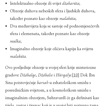
Intelektualno obzorje ili svijet
džabarūta
;
Obzorje duhova nebeskih sfera i ljudskih duhova,
također poznato kao obzorje
malakūta
;
Dva međusvijeta koja se sastoje od podnomjesečevih
sfera i elemenata, također poznato kao obzorje
mulka
;
Imaginalno obzorje koje oličava kapiju ka svijetu
malakūta
.
Ovo posljednje obzorje u svojoj sferi krije misteriozne
gradove
Džābalqe
,
Džābalse
i
Hūrqalye
.
[10]
Dok Ibn
Sina poistovjećuje
barzah
u eshatološkom smislu s
posredničkim svijetom, a u kosmološkom smislu s
imaginalnim obzorjem, Suhravardī će ga definisati kao
tijelo, zastor i tjesnac koji je u svojoj biti potpuna tama.