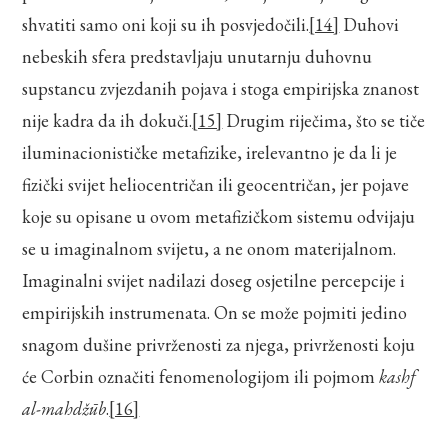
shvatiti samo oni koji su ih posvjedočili.
[14]
Duhovi
nebeskih sfera predstavljaju unutarnju duhovnu
supstancu zvjezdanih pojava i stoga empirijska znanost
nije kadra da ih dokuči.
[15]
Drugim riječima, što se tiče
iluminacionističke metafizike, irelevantno je da li je
fizički svijet heliocentričan ili geocentričan, jer pojave
koje su opisane u ovom metafizičkom sistemu odvijaju
se u imaginalnom svijetu, a ne onom materijalnom.
Imaginalni svijet nadilazi doseg osjetilne percepcije i
empirijskih instrumenata. On se može pojmiti jedino
snagom dušine privrženosti za njega, privrženosti koju
će Corbin označiti fenomenologijom ili pojmom
kashf
al-mahdžūb
.
[16]