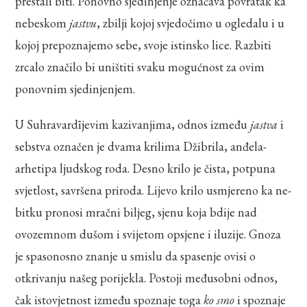
prestali biti. Ponovno sjedinjenje označava povratak ka
nebeskom
jastvu
, zbilji kojoj svjedočimo u ogledalu i u
kojoj prepoznajemo sebe, svoje istinsko lice. Razbiti
zrcalo značilo bi uništiti svaku mogućnost za ovim
ponovnim sjedinjenjem.
U Suhravardījevim kazivanjima, odnos između
jastva
i
sebstva označen je dvama krilima Džibrila, anđela-
arhetipa ljudskog roda. Desno krilo je čista, potpuna
svjetlost, savršena priroda. Lijevo krilo usmjereno ka ne-
bitku pronosi mračni biljeg, sjenu koja bdije nad
ovozemnom dušom i svijetom opsjene i iluzije. Gnoza
je spasonosno znanje u smislu da spasenje ovisi o
otkrivanju našeg porijekla. Postoji međusobni odnos,
čak istovjetnost između spoznaje toga
ko smo
i spoznaje