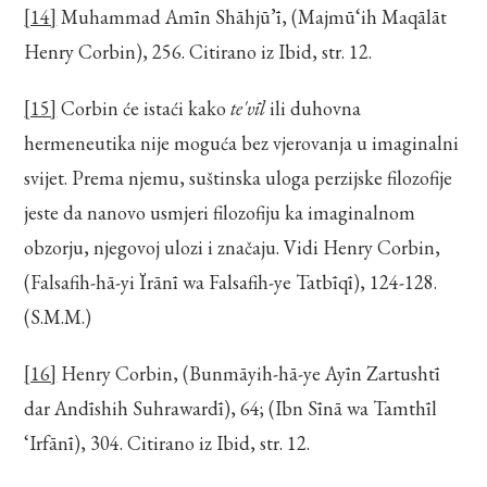
[14]
Muhammad Amīn Shāhjū’ī, (Majmū‘ih Maqālāt
Henry Corbin), 256. Citirano iz Ibid, str. 12.
[15]
Corbin će istaći kako
te'vīl
ili duhovna
hermeneutika nije moguća bez vjerovanja u imaginalni
svijet. Prema njemu, suštinska uloga perzijske filozofije
jeste da nanovo usmjeri filozofiju ka imaginalnom
obzorju, njegovoj ulozi i značaju. Vidi Henry Corbin,
(Falsafih-hā-yi Ïrānī wa Falsafih-ye Tatbīqī), 124-128.
(S.M.M.)
[16]
Henry Corbin, (Bunmāyih-hā-ye Ayīn Zartushtī
dar Andīshih Suhrawardī), 64; (Ibn Sīnā wa Tamthīl
‘Irfānī), 304. Citirano iz Ibid, str. 12.