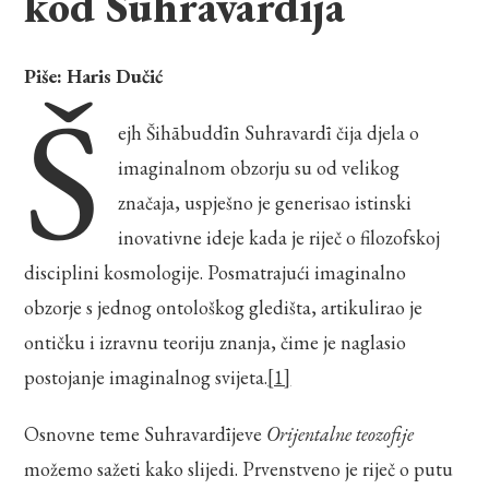
kod Suhravardīja
Piše: Haris Dučić
Š
ejh Šihābuddīn Suhravardī čija djela o
imaginalnom obzorju su od velikog
značaja, uspješno je generisao istinski
inovativne ideje kada je riječ o filozofskoj
disciplini kosmologije. Posmatrajući imaginalno
obzorje s jednog ontološkog gledišta, artikulirao je
ontičku i izravnu teoriju znanja, čime je naglasio
postojanje imaginalnog svijeta.
[1]
Osnovne teme Suhravardījeve
Orijentalne teozofije
možemo sažeti kako slijedi. Prvenstveno je riječ o putu