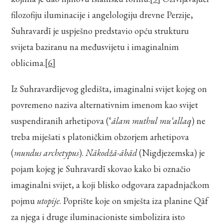
filozofiju iluminacije i angelologiju drevne Perzije,
Suhravardī je uspješno predstavio opću strukturu
svijeta baziranu na međusvijetu i imaginalnim
oblicima.
[6]
Iz Suhravardījevog gledišta, imaginalni svijet kojeg on
povremeno naziva alternativnim imenom kao svijet
suspendiranih arhetipova (‘
ālam muthul mu‘allaq
) ne
treba miješati s platoničkim obzorjem arhetipova
(
mundus archetypus
).
Nākodžā-ābād
(Nigdjezemska) je
pojam kojeg je Suhravardī skovao kako bi označio
imaginalni svijet, a koji blisko odgovara zapadnjačkom
pojmu
utopije
. Poprište koje on smješta iza planine Qāf
za njega i druge iluminacioniste simbolizira isto