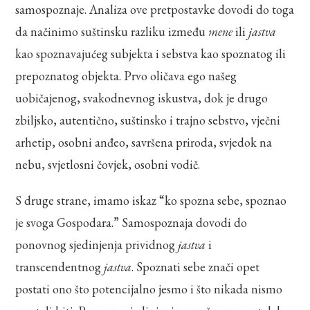
samospoznaje. Analiza ove pretpostavke dovodi do toga
da načinimo suštinsku razliku između
mene
ili
jastva
kao spoznavajućeg subjekta i sebstva kao spoznatog ili
prepoznatog objekta. Prvo oličava ego našeg
uobičajenog, svakodnevnog iskustva, dok je drugo
zbiljsko, autentično, suštinsko i trajno sebstvo, vječni
arhetip, osobni anđeo, savršena priroda, svjedok na
nebu, svjetlosni čovjek, osobni vodič.
S druge strane, imamo iskaz “ko spozna sebe, spoznao
je svoga Gospodara.” Samospoznaja dovodi do
ponovnog sjedinjenja prividnog
jastva
i
transcendentnog
jastva
. Spoznati sebe znači opet
postati ono što potencijalno jesmo i što nikada nismo