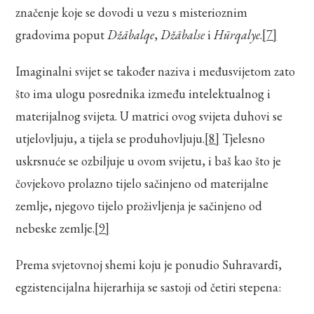
značenje koje se dovodi u vezu s misterioznim
gradovima poput
Džābalqe
,
Džābalse
i
Hūrqalye
.
[7]
Imaginalni svijet se također naziva i međusvijetom zato
što ima ulogu posrednika između intelektualnog i
materijalnog svijeta. U matrici ovog svijeta duhovi se
utjelovljuju, a tijela se produhovljuju.
[8]
Tjelesno
uskrsnuće se ozbiljuje u ovom svijetu, i baš kao što je
čovjekovo prolazno tijelo sačinjeno od materijalne
zemlje, njegovo tijelo proživljenja je sačinjeno od
nebeske zemlje.
[9]
Prema svjetovnoj shemi koju je ponudio Suhravardī,
egzistencijalna hijerarhija se sastoji od četiri stepena: