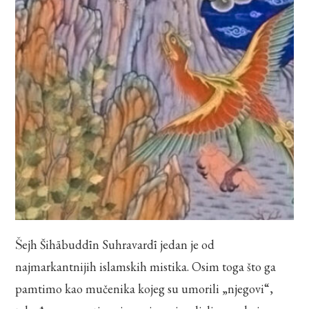
Šejh Šihābuddīn Suhravardī jedan je od
najmarkantnijih islamskih mistika. Osim toga što ga
pamtimo kao mučenika kojeg su umorili „njegovi“,