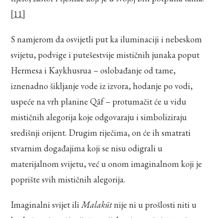
[11]
S namjerom da osvijetli put ka iluminaciji i nebeskom
svijetu, podvige i putešestvije mističnih junaka poput
Hermesa i Kaykhusrua – oslobađanje od tame,
iznenadno šikljanje vode iz izvora, hodanje po vodi,
uspeće na vrh planine Qāf – protumačit će u vidu
mističnih alegorija koje odgovaraju i simboliziraju
središnji orijent. Drugim riječima, on će ih smatrati
stvarnim događajima koji se nisu odigrali u
materijalnom svijetu, već u onom imaginalnom koji je
poprište svih mističnih alegorija.
Imaginalni svijet ili
Malakūt
nije ni u prošlosti niti u