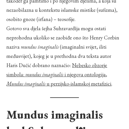
također ga pamtimo i po njegovim djelima, a koja su
nezaobilazna u kontekstu islamske mistike (sufizma),
osobito gnoze (irfana) – teosofije.
Gotovo sva djela šejha Suhravardīja mogu ostati
neprohodna ukoliko se zaobiđe ono što Henry Corbin
naziva
mundus imaginalis
(imaginalni svijet, iliti
međusvijet), kojeg je u prethodna dva teksta autor
Haris Dučić dobrano naznačio:
Nebesko obzorje
simbola:
mundus imaginalis
i njegova ontologija
,
Mundus imaginalis
u perzijsko-islamskoj metafizici
.
Mundus imaginalis