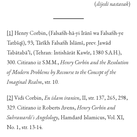
(
slijedi nastavak
)
[1]
Henry Corbin, (Falsafih-hā-yi Irānī wa Falsafih-ye
Tatbīqī), 93; Tārīkh Falsafih Islāmī, prev. Jawād
Tabātabā’ī, (Tehran: Intishārāt Kawīr, 1380 S.A.H.),
300. Citirano iz S.M.M.,
Henry Corbin and the Resolution
of Modern Problems by Recourse to the Concept of the
Imaginal Realm
, str. 10.
[2]
Vidi Corbin,
En islam iranien
, II, str. 137, 265, 298,
329. Citirano iz Roberts Avens,
Henry Corbin and
Suhrawardi's Angelology
, Hamdard Islamicus, Vol. XI,
No. 1, str. 13-14.