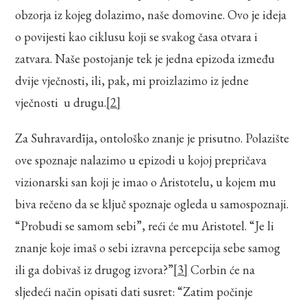
obzorja iz kojeg dolazimo, naše domovine. Ovo je ideja
o povijesti kao ciklusu koji se svakog časa otvara i
zatvara. Naše postojanje tek je jedna epizoda između
dvije vječnosti, ili, pak, mi proizlazimo iz jedne
vječnosti u drugu.
[2]
Za Suhravardīja, ontološko znanje je prisutno. Polazište
ove spoznaje nalazimo u epizodi u kojoj prepričava
vizionarski san koji je imao o Aristotelu, u kojem mu
biva rečeno da se ključ spoznaje ogleda u samospoznaji.
“Probudi se samom sebi”, reći će mu Aristotel. “Je li
znanje koje imaš o sebi izravna percepcija sebe samog
ili ga dobivaš iz drugog izvora?”
[3]
Corbin će na
sljedeći način opisati dati susret: “Zatim počinje