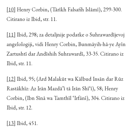
[10]
Henry Corbin, (Tārīkh Falsafih Islāmī), 299-300.
Citirano iz Ibid, str. 11.
[11]
Ibid, 298; za detaljnije podatke o Suhrawardījevoj
angelologiji, vidi Henry Corbin, Bunmāyih-hā-ye Ayīn
Zartushtī dar Andīshih Suhrawardī, 33-35. Citirano iz
Ibid, str. 11.
[12]
Ibid, 95; (Ard Malakūt wa Kālbud Insān dar Rūz
Rastākhīz: Az Irān Mazdā’ī tā Irān Shī‘ī), 58; Henry
Corbin, (Ibn Sīnā wa Tamthīl ‘Irfānī), 304. Citirano iz
Ibid, str. 12.
[13]
Ibid, 451.