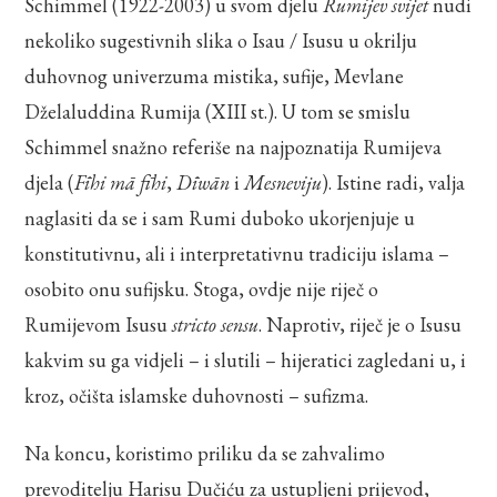
Schimmel (1922-2003) u svom djelu
Rumijev svijet
nudi
nekoliko sugestivnih slika o Isau / Isusu u okrilju
duhovnog univerzuma mistika, sufije, Mevlane
Dželaluddina Rumija (XIII st.). U tom se smislu
Schimmel snažno referiše na najpoznatija Rumijeva
djela (
Fīhi mā fīhi
,
Dīwān
i
Mesneviju
). Istine radi, valja
naglasiti da se i sam Rumi duboko ukorjenjuje u
konstitutivnu, ali i interpretativnu tradiciju islama –
osobito onu sufijsku. Stoga, ovdje nije riječ o
Rumijevom Isusu
stricto sensu
. Naprotiv, riječ je o Isusu
kakvim su ga vidjeli – i slutili – hijeratici zagledani u, i
kroz, očišta islamske duhovnosti – sufizma.
Na koncu, koristimo priliku da se zahvalimo
prevoditelju Harisu Dučiću za ustupljeni prijevod,