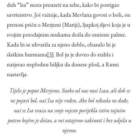
duh “Isa” mora preuzeti na sebe, kako bi postigao
savršenstvo. Još važnije, kada Mevlana govori o boli, on
prenosi priču o Merjemi (Mariji), ljupkoj djevi koja je u
svojim porođajnim mukama došla do osušene palme.
Kada bi se uhvatila za njeno deblo, obasulo bi je
slatkim hurmama
[3]
. Bol ju je doveo do stabla i
natjerao neplodnu biljku da donese plod, a Rumi
nastavlja:
Tijelo je poput Merjeme. Svako od nas nosi Isaa, ali dok se
ne pojavi bol, naš Isa nije rođen. Ako bol nikada ne dođe,
naš se Isa vraća na svoje mjesto porijekla istim tajnim
putem kojim je došao, a mi ostajemo zakinuti i bez udjela u
njemu.