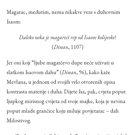
Magarac, međutim, nema nikakve veze s duhovnim
Isaom:
Daleko neka je magareći rep od Isaove kolijevke
!
(
Diwan
, 1107)
Jer oni koji “ljube magarčevo dupe neće uživati u
slatkom Isaovom dahu” (
Diwan
, 96), kako kaže
Mevlana, u jednom od svojih vrlo otvorenih opisa
kontrasta materije i duha. Dijete Isa, pak, cvjeta poput
ljupkog mirisnog cvijeta od svoje majke, koja je nevina
poput mlade grančice koju miluje povjetarac – dah
Milostivog.