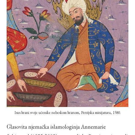
Isus hrani svoje učenike nebeskom hranom, Perzijska minijatura, 1580.
Glasovita njemačka islamologinja Annemarie