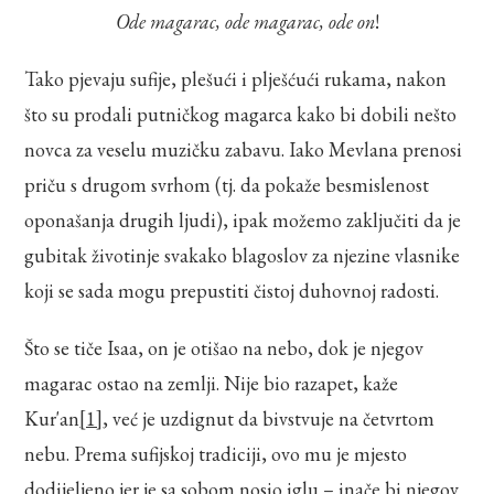
Ode magarac, ode magarac, ode on
!
Tako pjevaju sufije, plešući i plješćući rukama, nakon
što su prodali putničkog magarca kako bi dobili nešto
novca za veselu muzičku zabavu. Iako Mevlana prenosi
priču s drugom svrhom (tj. da pokaže besmislenost
oponašanja drugih ljudi), ipak možemo zaključiti da je
gubitak životinje svakako blagoslov za njezine vlasnike
koji se sada mogu prepustiti čistoj duhovnoj radosti.
Što se tiče Isaa, on je otišao na nebo, dok je njegov
magarac ostao na zemlji. Nije bio razapet, kaže
Kur'an
[1]
, već je uzdignut da bivstvuje na četvrtom
nebu. Prema sufijskoj tradiciji, ovo mu je mjesto
dodijeljeno jer je sa sobom nosio iglu – inače bi njegov