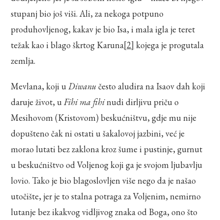
stupanj bio još viši. Ali, za nekoga potpuno
produhovljenog, kakav je bio Isa, i mala igla je teret
težak kao i blago škrtog Karuna
[2]
kojega je progutala
zemlja.
Mevlana, koji u
Diwanu
često aludira na Isaov dah koji
daruje život, u
Fihi ma fihi
nudi dirljivu priču o
Mesihovom (Kristovom) beskućništvu, gdje mu nije
dopušteno čak ni ostati u šakalovoj jazbini, već je
morao lutati bez zaklona kroz šume i pustinje, gurnut
u beskućništvo od Voljenog koji ga je svojom ljubavlju
lovio. Tako je bio blagoslovljen više nego da je našao
utočište, jer je to stalna potraga za Voljenim, nemirno
lutanje bez ikakvog vidljivog znaka od Boga, ono što