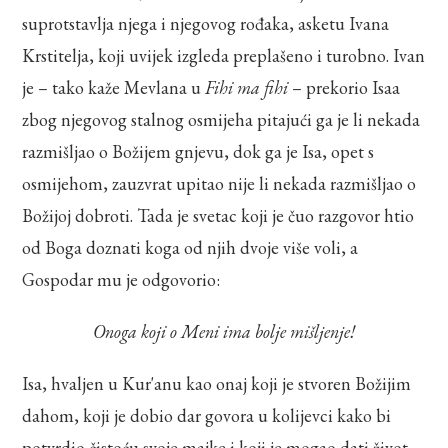
suprotstavlja njega i njegovog rođaka, asketu Ivana
Krstitelja, koji uvijek izgleda preplašeno i turobno. Ivan
je – tako kaže Mevlana u
Fihi ma fihi
– prekorio Isaa
zbog njegovog stalnog osmijeha pitajući ga je li nekada
razmišljao o Božijem gnjevu, dok ga je Isa, opet s
osmijehom, zauzvrat upitao nije li nekada razmišljao o
Božijoj dobroti. Tada je svetac koji je čuo razgovor htio
od Boga doznati koga od njih dvoje više voli, a
Gospodar mu je odgovorio:
Onoga koji o Meni ima bolje mišljenje!
Isa, hvaljen u Kur'anu kao onaj koji je stvoren Božijim
dahom, koji je dobio dar govora u kolijevci kako bi
potvrdio čistoću svoje majke i koji je mogao dati život