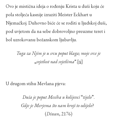
Ovo je mistična ideja o rođenju Krista u duši koju će
pola stoljeća kasnije izraziti Meister Eckhart u
Njemačkoj. Duhovno biće će se roditi u ljudskoj duši,
pod uvjetom da na sebe dobrovoljno preuzme teret i
bol uzrokovanu božanskom ljubavlju.
Tuga za Njim je u srcu poput blaga; moje srce je
„
svjetlost nad svjetlima
“.
[4]
U drugom stihu Mevlana pjeva:
Duša je poput Mesiha u kolijevci
“
tijelo
”.
Gdje je Merjema što nam kroji to odijelo
?
(
Diwan
, 2176)