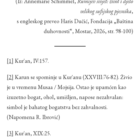
(Iz: Annemarie Schimmel,
Rumijev svijet: život i djelo
velikog sufijskog pjesnika
,
s engleskog preveo Haris Dučić, Fondacija „Baština
duhovnosti“, Mostar, 2026, str. 98-100)
[1]
Kur'an, IV:157.
[2]
Karun se spominje u Kur'anu (XXVIII:76-82). Živio
je u vremenu Musaa / Mojsija. Ostao je upamćen kao
izuzetno bogat, ohol, umišljen, napose nezahvalan:
simbol je bahatog bogatstva bez zahvalnosti.
(Napomena R. Ibrović)
[3]
Kur'an, XIX:25.