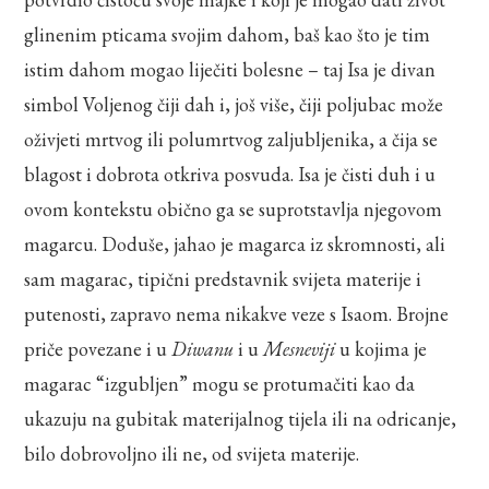
glinenim pticama svojim dahom, baš kao što je tim
istim dahom mogao liječiti bolesne – taj Isa je divan
simbol Voljenog čiji dah i, još više, čiji poljubac može
oživjeti mrtvog ili polumrtvog zaljubljenika, a čija se
blagost i dobrota otkriva posvuda. Isa je čisti duh i u
ovom kontekstu obično ga se suprotstavlja njegovom
magarcu. Doduše, jahao je magarca iz skromnosti, ali
sam magarac, tipični predstavnik svijeta materije i
putenosti, zapravo nema nikakve veze s Isaom. Brojne
priče povezane i u
Diwanu
i u
Mesneviji
u kojima je
magarac “izgubljen” mogu se protumačiti kao da
ukazuju na gubitak materijalnog tijela ili na odricanje,
bilo dobrovoljno ili ne, od svijeta materije.