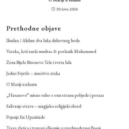
30 Juna, 2026
Prethodne objave
Ilindan / Aliđun: dva luka duhovnog hoda
Varaka, kršćanski mudrac & poslanik Muhammed
Žena Bijelo Bizonovo Tele i sveta lula
Jedno Svjetlo – mnoštvo zraka
O Mariji u islamu
„Hasanovo“ misno ruho: s onu stranu pobjede i poraza
Salivanje strave – magijsko-religijski obred
Pojanje Iša Upanišade
Trava zlatica i tragovi alhemije u predmodernoj Bosni