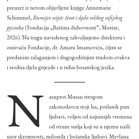
preuzet iz netom objavljene knjige Annemarie
Schimmel,
Rumijev svijet: život i djelo velikog sufijskog
pjesnika
(Fondacija „Baština duhovnosti“, Mostar,
2026). Na tragu navedenog zahvaljujemo direktoru i
osnivaču Fondacije, dr. Amaru Imamoviću, čijim se
predanim zalaganjem i dugogodišnjim trudom ovakva
i srodna djela gnjezde i u ruhu bosanskog jezika.
N
asuprot Musau strogom
zakonodavcu stoji Isa, poslanik pun
ljubavi, voljen od najranijih vremena
od strane sufija koji su u njemu našli
uzor skromnosti, milosrđa i božanske ljubavi. Mevlana