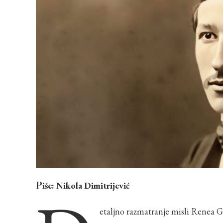
Piše: Nikola Dimitrijević
etaljno razmatranje misli Renea G