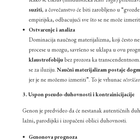
suziti
, a čovečanstvo će biti zarobljeno u “gvozd
empirijska, odbacujući sve što se ne može izmerit
Ostvarenje i analiza
Dominacija naučnog materijalizma, koji često neg
procese u mozgu, savršeno se uklapa u ovu progno
klaustrofobiju
bez prozora ka transcendentnom. 
se za iluziju.
Naučni materijalizam postaje dog
jer je ne možemo izmeriti”. To je vrhunac
očvršća
3. Uspon pseudo-duhovnosti i kontrainicijacije
Genon je predvideo da će nestanak autentičnih duhov
lažni, parodijski i izopačeni oblici duhovnosti.
Genonova prognoza