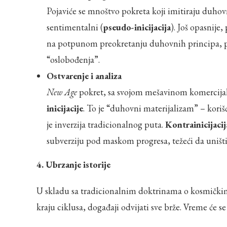
Pojaviće se mnoštvo pokreta koji imitiraju duhovnos
sentimentalni (
pseudo-inicijacija
). Još opasnije
na potpunom preokretanju duhovnih principa, p
“oslobođenja”.
Ostvarenje i analiza
New Age
pokret, sa svojom mešavinom komercijali
inicijacije
. To je “duhovni materijalizam” – koriš
je inverzija tradicionalnog puta.
Kontrainicijacij
subverziju pod maskom progresa, težeći da uništi 
4. Ubrzanje istorije
U skladu sa tradicionalnim doktrinama o kosmičkim 
kraju ciklusa, događaji odvijati sve brže. Vreme će s