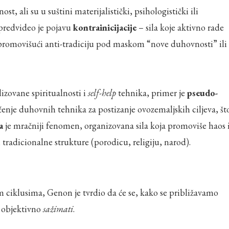
t, ali su u suštini materijalistički, psihologistički ili
, predvideo je pojavu
kontrainicijacije
– sila koje aktivno rade
romovišući anti-tradiciju pod maskom “nove duhovnosti” ili
zovane spiritualnosti i
self-help
tehnika, primer je
pseudo-
ćenje duhovnih tehnika za postizanje ovozemaljskih ciljeva, št
a
je mračniji fenomen, organizovana sila koja promoviše haos 
tradicionalne strukture (porodicu, religiju, narod).
ciklusima, Genon je tvrdio da će se, kako se približavamo
e objektivno
sažimati
.