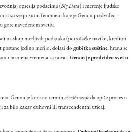
vodnja, opsesija podacima (
Big Data
) i merenje ljudske
rnost su sveprisutni fenomeni koje je Genon predvideo –
 u gore navedenom svetlu.
vodi na skup merljivih podataka (potrošačke navike, kreditni
t postane jedino merilo, dolazi do
gubitka suštine
: hrana se
e samo razmena vremena za novac.
Genon je predvideo svet u
teta. Genon je koristio termin
očvršćavanje
da opiše proces u
iji za bilo kakav duhovni ili transcendentni uticaj.
va kraju, mogućnosti će se smanjivati.
Duhovni horizont će se