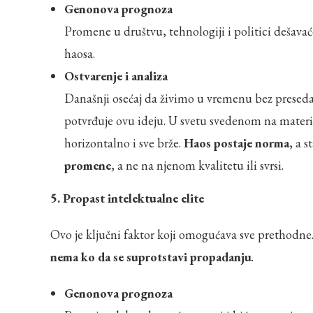
Genonova prognoza
Promene u društvu, tehnologiji i politici dešavaće
haosa.
Ostvarenje i analiza
Današnji osećaj da živimo u vremenu bez presedan
potvrđuje ovu ideju. U svetu svedenom na materi
horizontalno i sve brže.
Haos postaje norma
, a 
promene
, a ne na njenom kvalitetu ili svrsi.
5. Propast intelektualne elite
Ovo je ključni faktor koji omogućava sve prethodne
nema ko da se suprotstavi propadanju
.
Genonova prognoza