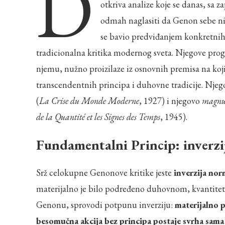
D
otkriva analize koje se danas, sa
odmah naglasiti da Genon sebe n
se bavio predviđanjem konkretnih 
tradicionalna kritika modernog sveta. Njegove progn
njemu, nužno proizilaze iz osnovnih premisa na koj
transcendentnih principa i duhovne tradicije. Njeg
(
La Crise du Monde Moderne
, 1927) i njegovo
magnu
de la Quantité et les Signes des Temps
, 1945).
Fundamentalni Princip: inverzij
Srž celokupne Genonove kritike jeste
inverzija nor
materijalno je bilo podređeno duhovnom, kvantitet 
Genonu, sprovodi potpunu inverziju:
materijalno p
besomučna akcija bez principa postaje svrha sama