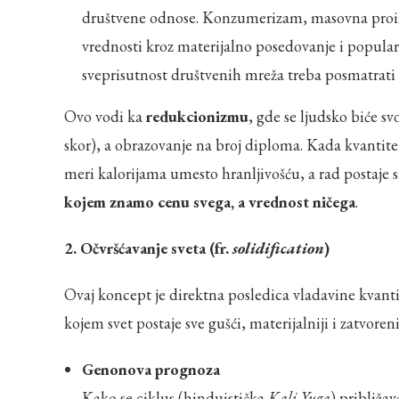
društvene odnose. Konzumerizam, masovna proiz
vrednosti kroz materijalno posedovanje i popula
sveprisutnost društvenih mreža treba posmatrati
Ovo vodi ka
redukcionizmu
, gde se ljudsko biće s
skor), a obrazovanje na broj diploma. Kada kvantite
meri kalorijama umesto hranljivošću, a rad postaj
kojem znamo cenu svega, a vrednost ničega
.
2. Očvršćavanje sveta (fr.
solidification
)
Ovaj koncept je direktna posledica vladavine kvanti
kojem svet postaje sve gušći, materijalniji i zatvoren
Genonova prognoza
Kako se ciklus (hinduistička
Kali Yuga
) približa