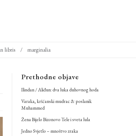
in libris
/
marginalia
Prethodne objave
Ilindan / Aliđun: dva luka duhovnog hoda
Varaka, kršćanski mudrac & poslanik
Muhammed
Žena Bijelo Bizonovo Tele i sveta lula
Jedno Svjetlo – mnoštvo zraka