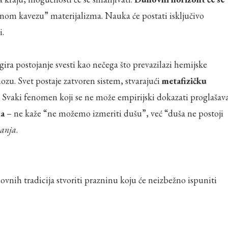
enom kavezu” materijalizma. Nauka će postati isključivo
i.
ira postojanje svesti kao nečega što prevazilazi hemijske
zu. Svet postaje zatvoren sistem, stvarajući
metafizičku
Svaki fenomen koji se ne može empirijski dokazati proglašav
ma
– ne kaže “ne možemo izmeriti dušu”, već “duša ne postoji
vanja
.
nih tradicija stvoriti prazninu koju će neizbežno ispuniti