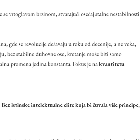
 se vrtoglavom brzinom, stvarajući osećaj stalne nestabilnosti 
a, gde se revolucije dešavaju u roku od decenije, a ne veka,
ju, bez stabilne duhovne ose, kretanje može biti samo
stalna promena jedina konstanta. Fokus je na
kvantitetu
.
Bez istinske intelektualne elite koja bi čuvala više principe,