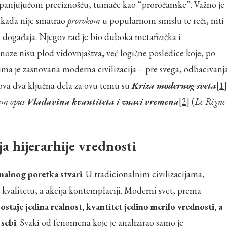
 zapanjujućom preciznošću, tumače kao “proročanske”. Važno je
ikada nije smatrao
prorokom
u popularnom smislu te reči, niti
događaja. Njegov rad je bio duboka metafizička i
oze nisu plod vidovnjaštva, već logične posledice koje, po
ima je zasnovana moderna civilizacija – pre svega, odbacivanj
ova dva ključna dela za ovu temu su
Kriza modernog sveta
[1]
m opus
Vladavina kvantiteta i znaci vremena
[2]
(
Le Règne
a hijerarhije vrednosti
malnog poretka stvari
. U tradicionalnim civilizacijama,
kvalitetu, a akcija kontemplaciji. Moderni svet, prema
ostaje jedina realnost, kvantitet jedino merilo vrednosti, a
 sebi
. Svaki od fenomena koje je analizirao samo je