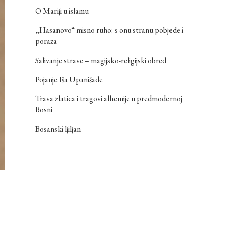
O Mariji u islamu
„Hasanovo“ misno ruho: s onu stranu pobjede i
poraza
Salivanje strave – magijsko-religijski obred
Pojanje Iša Upanišade
Trava zlatica i tragovi alhemije u predmodernoj
Bosni
Bosanski ljiljan