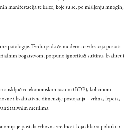
ih manifestacija te krize, koje su se, po mišljenju mnogih,
e patologije. Tvrdio je da će moderna civilizacija postati
ijalnim bogatstvom, potpuno ignorišući suštinu, kvalitet i
 meriti isključivo ekonomskim rastom (BDP), količinom
vne i kvalitativne dimenzije postojanja – vrlina, lepota,
 kvantitativnim merilima.
nomija je postala vrhovna vrednost koja diktira politiku i