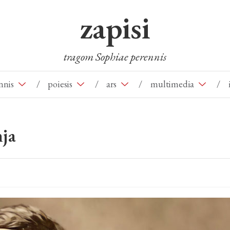
zapisi
tragom Sophiae perennis
nnis
/
poiesis
/
ars
/
multimedia
/
ja