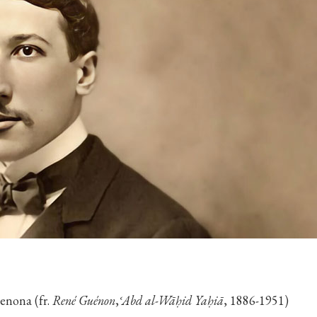
enona (fr.
René Guénon
,
ʿAbd al-Wāḥid Yaḥiā
, 1886-1951)