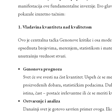
manifestacija ove fundamentalne inverzije. Evo glavn
pokazale izuzetno tačnim:
1. Vladavina kvantiteta nad kvalitetom
Ovo je centralna tačka Genonove kritike i osa modern
opsednuta brojevima, merenjem, statistikom i mater
unutrašnju vrednost stvari.
Genonova prognoza
Svet će sve svesti na čist kvantitet. Uspeh će se
proizvedenih dobara, statističkim podacima. Duho
istina, čast – postaće irelevantne ili će se meriti
Ostvarenje i analiza
Današnji svet je gotovo savršen primer ovoga. Eko