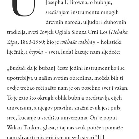
Josepha E. Browna, o bubnju,
središnjem instrumentu mnogih
drevnih naroda, uljudbi i duhovnih
tradicija, sveti čovjek Oglala Siouxa Crni Los (
Heȟáka
Sápa
, 1863-1950; bio je
wičháša wakȟáŋ
– holistički
liječnik, i
heyoka
– sveta luda) kazuje nam sljedeće:
„Budući da je bubanj često jedini instrument koji se
upotrebljva u našim svetim obredima, možda bih ti
ovdje trebao reći zašto nam je on posebno svet i važan.
To je zato što okrugli oblik bubnja predstavlja cijeli
univerzum, a njegov pravilni, snažni zvuk jest puls,
srce, kucanje u središtu univerzuma. On je poput
Wakan Tankina glasa, i taj nas zvuk potiče i pomaže
nam shvatiti misterij i snagu svih stvari.“
[1]