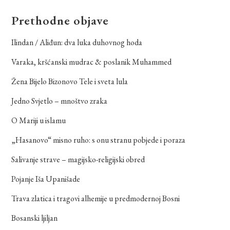
Prethodne objave
Ilindan / Aliđun: dva luka duhovnog hoda
Varaka, kršćanski mudrac & poslanik Muhammed
Žena Bijelo Bizonovo Tele i sveta lula
Jedno Svjetlo – mnoštvo zraka
O Mariji u islamu
„Hasanovo“ misno ruho: s onu stranu pobjede i poraza
Salivanje strave – magijsko-religijski obred
Pojanje Iša Upanišade
Trava zlatica i tragovi alhemije u predmodernoj Bosni
Bosanski ljiljan